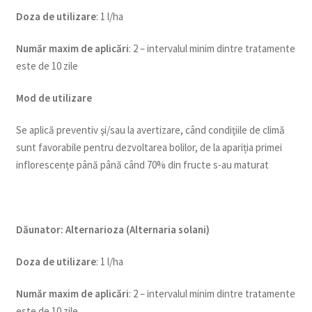
Doza de utilizare
: 1 l/ha
Num
ăr maxim de aplicări
: 2 – intervalul minim dintre tratamente
este de 10 zile
Mod de utilizare
Se aplică preventiv şi/sau la avertizare, când condiţiile de climă
sunt favorabile pentru dezvoltarea bolilor, de la apariția primei
inflorescențe până până când 70% din fructe s-au maturat
Dăunator
:
Alternarioza (Alternaria solani)
Doza de utilizare
: 1 l/ha
Num
ăr maxim de aplicări
: 2 – intervalul minim dintre tratamente
este de 10 zile