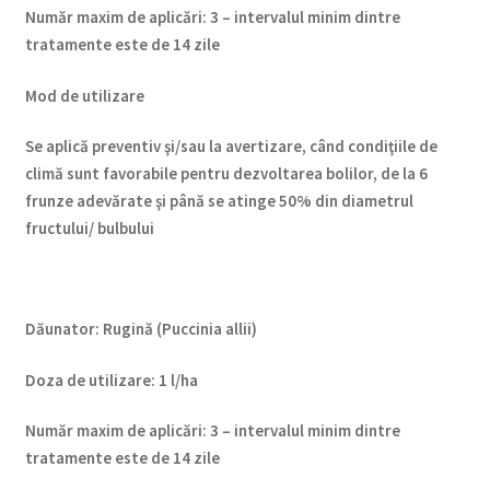
Num
ăr maxim de aplicări
:
3 – intervalul minim dintre
tratamente este de 14 zile
Mod de utilizare
Se aplică preventiv şi/sau la avertizare, când condiţiile de
climă sunt favorabile pentru dezvoltarea bolilor, de la 6
frunze adevărate şi până se atinge 50% din diametrul
fructului/ bulbului
Dăunator
:
Rugină (Puccinia allii)
Doza de utilizare
:
1 l/ha
Num
ăr maxim de aplicări
:
3 – intervalul minim dintre
tratamente este de 14 zile