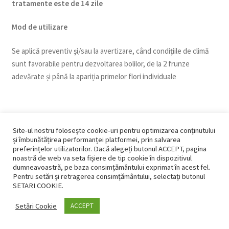
tratamente este de 14 zile
Mod de utilizare
Se aplică preventiv şi/sau la avertizare, când condiţiile de climă
sunt favorabile pentru dezvoltarea bolilor, de la 2 frunze
adevărate și până la apariția primelor flori individuale
Dăunator
:
Alternarioza (Alternaria brassicicola
)
Site-ul nostru folosește cookie-uri pentru optimizarea conținutului
și îmbunătățirea performanței platformei, prin salvarea
Doza de utilizare
:
1 l/ha
preferințelor utilizatorilor. Dacă alegeți butonul ACCEPT, pagina
noastră de web va seta fișiere de tip cookie în dispozitivul
dumneavoastră, pe baza consimțământului exprimat în acest fel.
Num
ăr maxim de aplicări
:
2 – intervalul minim dintre
Pentru setări și retragerea consimțământului, selectați butonul
tratamente este de 14 zile
SETARI COOKIE.
Setări Cookie
ACCEPT
0
Mod de utilizare
Caută
Caută