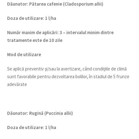
Dăunator
:
Pătarea cafenie (Cladosporium allii)
Doza de utilizare
:
1 l/ha
Num
ăr maxim de aplicări
:
3 – intervalul minim dintre
tratamente este de 10 zile
Mod de utilizare
Se aplică preventiv şi/sau la avertizare, când condiţiile de climă
sunt favorabile pentru dezvoltarea bolilor, în stadiul de 5 frunze
adevărate
Dăunator
:
Rugină (Puccinia allii)
Doza de utilizare
:
1 l/ha