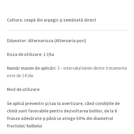
Cultura:
ceapă din arpagic și semănată direct
Dăunator
:
Alternarioza (Alternaria pori)
Doza de utilizare
:
1 l/ha
Num
ăr maxim de aplicări
:
3 – intervalul minim dintre tratamente
este de 14 zile
Mod de utilizare
Se aplică preventiv şi/sau la avertizare, când condiţiile de
climă sunt favorabile pentru dezvoltarea bolilor, de la 6
frunze adevărate şi până se atinge 50% din diametrul
fructului/ bulbului