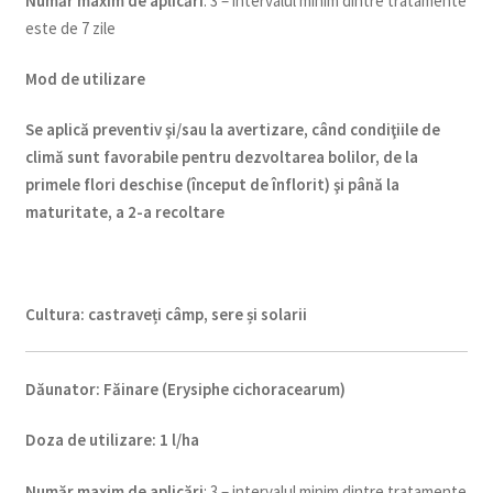
Num
ăr maxim de aplicări
: 3 – intervalul minim dintre tratamente
este de 7 zile
Mod de utilizare
Se aplică preventiv şi/sau la avertizare, când condiţiile de
climă sunt favorabile pentru dezvoltarea bolilor, de la
primele flori deschise (început de înflorit) şi până la
maturitate, a 2-a recoltare
Cultura:
castraveți câmp, sere și solarii
Dăunator
:
Făinare (Erysiphe cichoracearum)
Doza de utilizare
:
1 l/ha
Num
ăr maxim de aplicări
: 3 – intervalul minim dintre tratamente