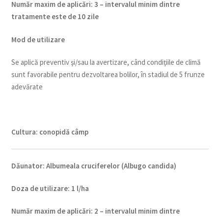
Num
ăr maxim de aplicări
:
3 – intervalul minim dintre
tratamente este de 10 zile
Mod de utilizare
Se aplică preventiv şi/sau la avertizare, când condiţiile de climă
sunt favorabile pentru dezvoltarea bolilor, în stadiul de 5 frunze
adevărate
Cultura:
c
onopidă câmp
Dăunator
:
Albumeala cruciferelor (Albugo candida)
Doza de utilizare
:
1 l/ha
Num
ăr maxim de aplicări
:
2 – intervalul minim dintre