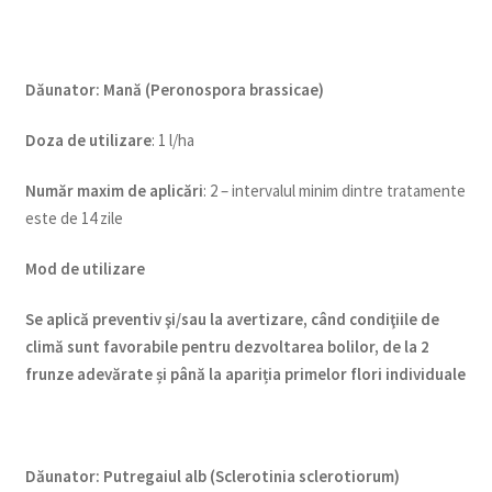
Dăunator
:
Mană (Peronospora brassicae)
Doza de utilizare
: 1 l/ha
Num
ăr maxim de aplicări
: 2 – intervalul minim dintre tratamente
este de 14 zile
Mod de utilizare
Se aplică preventiv şi/sau la avertizare, când condiţiile de
climă sunt favorabile pentru dezvoltarea bolilor, de la 2
frunze adevărate și până la apariția primelor flori individuale
Dăunator
:
Putregaiul alb (Sclerotinia sclerotiorum)