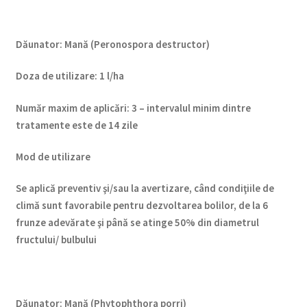
Dăunator
:
Mană (Peronospora destructor)
Doza de utilizare
:
1 l/ha
Num
ăr maxim de aplicări
:
3 – intervalul minim dintre
tratamente este de 14 zile
Mod de utilizare
Se aplică preventiv şi/sau la avertizare, când condiţiile de
climă sunt favorabile pentru dezvoltarea bolilor, de la 6
frunze adevărate şi până se atinge 50% din diametrul
fructului/ bulbului
Dăunator
:
Mană (Phytophthora porri)