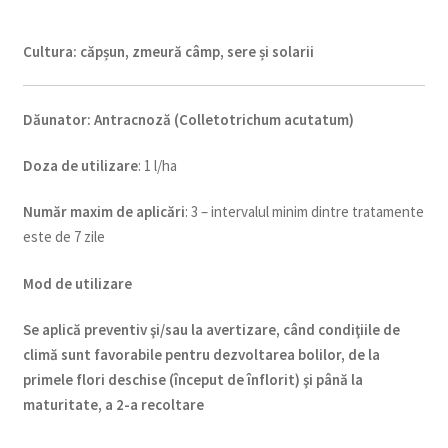
Cultura:
căpșun, zmeură câmp, sere și solarii
Dăunator
:
Antracnoză (Colletotrichum acutatum)
Doza de utiliz
are
: 1 l/ha
Num
ăr maxim de aplicări
: 3 – intervalul minim dintre tratamente
este de 7 zile
Mod de utilizare
Se aplică preventiv şi/sau la avertizare, când condiţiile de
climă sunt favorabile pentru dezvoltarea bolilor, de la
primele flori deschise (început de înflorit) şi până la
maturitate, a 2-a recoltare