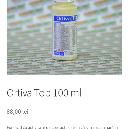
copil
Extinde
Sere și solarii
meniul
copil
Ortiva Top 100 ml
88,00
lei
Fungicid cu activitate de contact, sistemică şi translaminară în