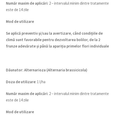
Num
ăr maxim de aplicări
: 2 – intervalul minim dintre tratamente
este de 14 zile
Mod de utilizare
Se aplică preventiv şi/sau la avertizare, când condiţiile de
climă sunt favorabile pentru dezvoltarea bolilor, de la 2
frunze adevărate și până la apariția primelor flori individuale
Dăunator
:
Alternarioza (Alternaria brassicicola)
Doza de utilizare
: 1 l/ha
Num
ăr maxim de aplicări
: 2 – intervalul minim dintre tratamente
este de 14 zile
Mod de utilizare