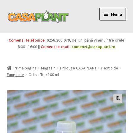
Meniu
PACHETE
Comenzi telefonice:
0256.300.070
, de luni până vineri, între orele
Extinde
8:00 - 16:00 ||
Comenzi e-mail:
comenzi@casaplant.ro
Pesticide
meniul
copil
Îngrășăminte
Prima pagină
Magazin
Produse CASAPLANT
Pesticide
Fungicide
Ortiva Top 100 ml
Extinde
Semințe
meniul
copil
Produse BIO
Igienă publică
Extinde
Casa și grădina
meniul