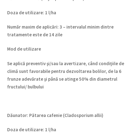
Doza de utiliz
are
:
1 l/ha
Num
ăr maxim de aplicări
:
3 – intervalul minim dintre
tratamente este de 14 zile
Mod de utilizare
Se aplică preventiv şi/sau la avertizare, când condiţiile de
climă sunt favorabile pentru dezvoltarea bolilor, de la 6
frunze adevărate şi până se atinge 50% din diametrul
fructului/ bulbului
Dăunator
:
Pătarea cafenie (Cladosporium allii)
Doza de utilizare
:
1 l/ha