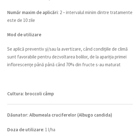
Num
ăr maxim de aplicări
: 2 – intervalul minim dintre tratamente
este de 10 zile
Mod de utilizare
Se aplică preventiv şi/sau la avertizare, când condiţiile de climă
sunt favorabile pentru dezvoltarea bolilor, de la apariția primei
inflorescențe până până când 70% din fructe s-au maturat
Cultura:
broccoli câmp
Dăunator
:
Albumeala cruciferelor (Albugo candida)
Doza de utilizare
: 1 l/ha