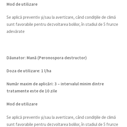
Mod de utilizare
Se aplică preventiv şi/sau la avertizare, când condiţiile de climă
sunt favorabile pentru dezvoltarea bolilor, în stadiul de 5 frunze
adevărate
Dăunator
:
Mană (Peronospora destructor)
Doza de utilizare
:
1 l/ha
Num
ăr maxim de aplicări
:
3 – intervalul minim dintre
tratamente este de 10 zile
Mod de utilizare
Se aplică preventiv şi/sau la avertizare, când condiţiile de climă
sunt favorabile pentru dezvoltarea bolilor, în stadiul de 5 frunze