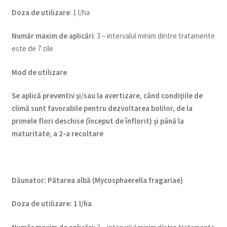
Doza de utilizare
: 1 l/ha
Num
ăr maxim de aplicări
: 3 – intervalul minim dintre tratamente
este de 7 zile
Mod de utilizare
Se aplică preventiv şi/sau la avertizare, când condiţiile de
climă sunt favorabile pentru dezvoltarea bolilor, de la
primele flori deschise (început de înflorit) şi până la
maturitate, a 2-a recoltare
Dăunator
:
Pătarea albă (Mycosphaerella fragariae)
Doza de utilizare
:
1 l/ha