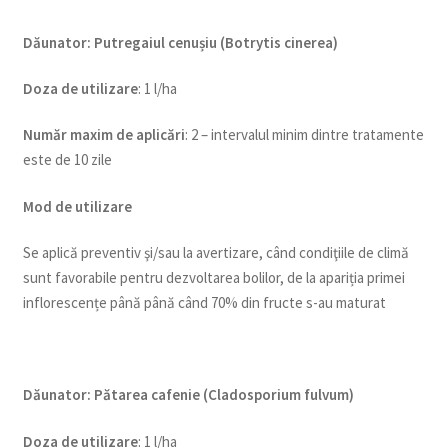
Dăunator
:
Putregaiul cenușiu (Botrytis cinerea)
Doza de utilizare
: 1 l/ha
Num
ăr maxim de aplicări
: 2 – intervalul minim dintre tratamente
este de 10 zile
Mod de utilizare
Se aplică preventiv şi/sau la avertizare, când condiţiile de climă
sunt favorabile pentru dezvoltarea bolilor, de la apariția primei
inflorescențe până până când 70% din fructe s-au maturat
Dăunator
:
Pătarea cafenie (Cladosporium fulvum)
Doza de utilizare
: 1 l/ha