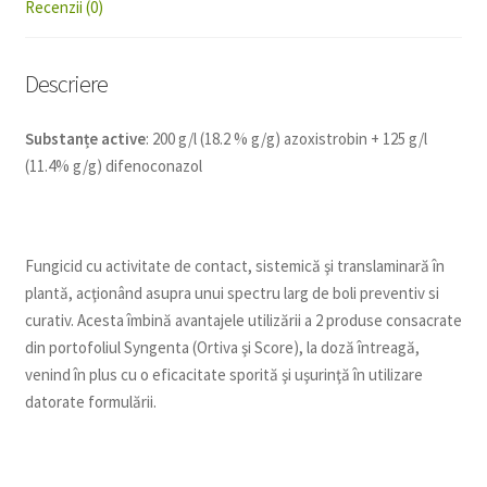
Recenzii (0)
Descriere
Substanțe active
: 200 g/l (18.2 % g/g) azoxistrobin + 125 g/l
(11.4% g/g) difenoconazol
Fungicid cu activitate de contact, sistemică şi translaminară în
plantă, acţionând asupra unui spectru larg de boli preventiv si
curativ. Acesta îmbină avantajele utilizării a 2 produse consacrate
din portofoliul Syngenta (Ortiva şi Score), la doză întreagă,
venind în plus cu o eficacitate sporită şi uşurinţă în utilizare
datorate formulării.