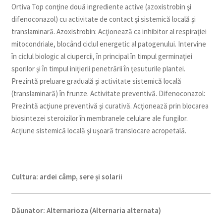
Ortiva Top conţine două ingrediente active (azoxistrobin şi
difenoconazol) cu activitate de contact şi sistemică locală şi
translaminară. Azoxistrobin: Acţionează ca inhibitor al respiraţiei
mitocondriale, blocând ciclul energetic al patogenului. Intervine
în ciclul biologic al ciupercii, în principal în timpul germinaţiei
sporilor şi în timpul iniţierii penetrării în ţesuturile plantei.
Prezintă preluare graduală şi activitate sistemică locală
(translaminară) în frunze. Activitate preventivă. Difenoconazol:
Prezintă acţiune preventivă şi curativă. Acţionează prin blocarea
biosintezei steroizilor în membranele celulare ale fungilor.
Acţiune sistemică locală şi uşoară translocare acropetală.
Cultura:
ardei câmp, sere și solarii
Dăunator
:
Alternarioza (Alternaria alternata)