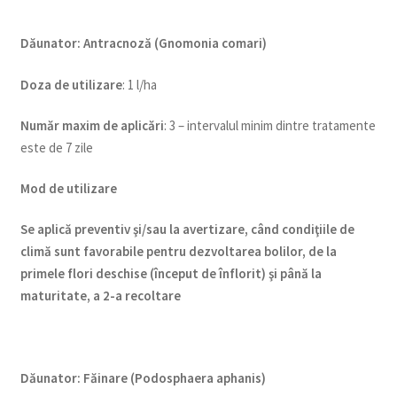
Dăunator
:
Antracnoză (Gnomonia comari)
Doza de utilizare
: 1 l/ha
Num
ăr maxim de aplicări
: 3 – intervalul minim dintre tratamente
este de 7 zile
Mod de utilizare
Se aplică preventiv şi/sau la avertizare, când condiţiile de
climă sunt favorabile pentru dezvoltarea bolilor, de la
primele flori deschise (început de înflorit) şi până la
maturitate, a 2-a recoltare
Dăunator
:
Făinare (Podosphaera aphanis)