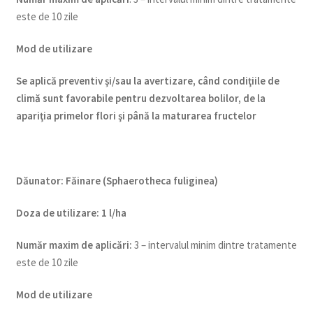
este de 10 zile
Mod de utilizare
Se aplică preventiv şi/sau la avertizare, când condiţiile de
climă sunt favorabile pentru dezvoltarea bolilor, de la
apariţia primelor flori şi până la maturarea fructelor
Dăunator
:
Făinare (Sphaerotheca fuliginea)
Doza de utiliz
are
:
1 l/ha
Num
ăr maxim de aplicări
:
3 – intervalul minim dintre tratamente
este de 10 zile
Mod de utilizare