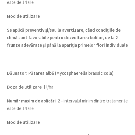
este de 14 zile
Mod de utilizare
Se aplică preventiv şi/sau la avertizare, când condiţiile de
climă sunt favorabile pentru dezvoltarea bolilor, de la 2
frunze adevărate și până la apariția primelor flori individuale
Dăunator
:
Pătarea albă (Mycosphaerella brassicicola)
Doza de utilizare
: 1 l/ha
Num
ăr maxim de aplicări
: 2 – intervalul minim dintre tratamente
este de 14 zile
Mod de utilizare