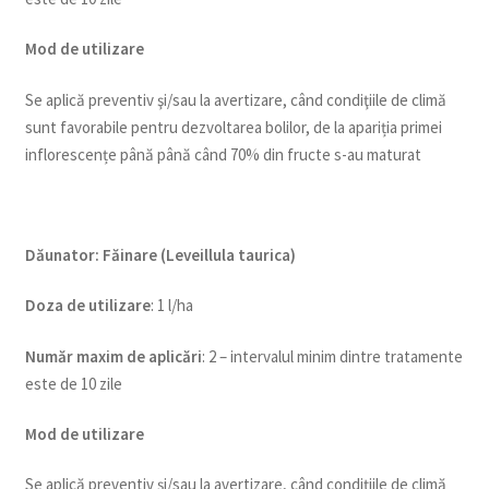
Mod de utilizare
Se aplică preventiv şi/sau la avertizare, când condiţiile de climă
sunt favorabile pentru dezvoltarea bolilor, de la apariția primei
inflorescențe până până când 70% din fructe s-au maturat
Dăunator
:
Făinare (Leveillula taurica)
Doza de utilizare
: 1 l/ha
Num
ăr maxim de aplicări
: 2 – intervalul minim dintre tratamente
este de 10 zile
Mod de utilizare
Se aplică preventiv şi/sau la avertizare, când condiţiile de climă