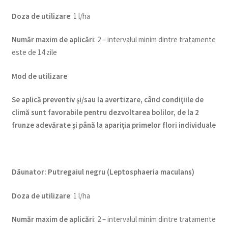
Do
za de utilizare
: 1 l/ha
Num
ăr maxim de aplicări
: 2 – intervalul minim dintre tratamente
este de 14 zile
Mod de utilizare
Se aplică preventiv şi/sau la avertizare, când condiţiile de
climă sunt favorabile pentru dezvoltarea bolilor, de la 2
frunze adevărate și până la apariția primelor flori individuale
Dăunator
:
Putregaiul negru (Leptosphaeria maculans)
Doza de utilizare
: 1 l/ha
Num
ăr maxim de aplicări
: 2 – intervalul minim dintre tratamente