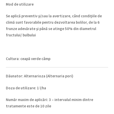
Mod de utilizare
Se aplică preventiv şi/sau la avertizare, când condiţiile de
climă sunt favorabile pentru dezvoltarea bolilor, de la 6
frunze adevărate şi până se atinge 50% din diametrul
fructului/ bulbului
Cultura:
ceapă verde câmp
Dăunator
:
Alternarioza (Alternaria pori)
Doza de utilizare
:
1 l/ha
Num
ăr maxim de aplicări
:
3 – intervalul minim dintre
tratamente este de 10 zile