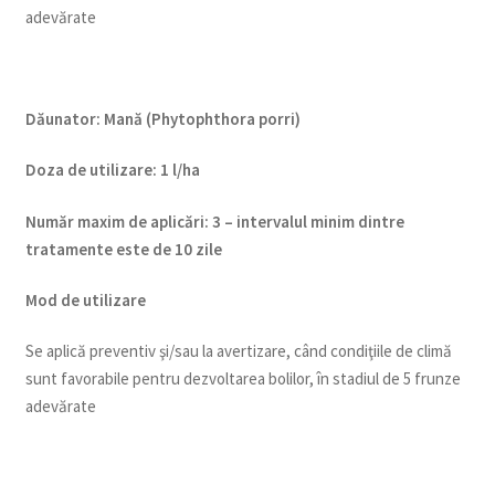
adevărate
Dăunator
:
Mană (Phytophthora porri)
Doza de utilizare
:
1 l/ha
Num
ăr maxim de aplicări
:
3 – intervalul minim dintre
tratamente este de 10 zile
Mod de utilizare
Se aplică preventiv şi/sau la avertizare, când condiţiile de climă
sunt favorabile pentru dezvoltarea bolilor, în stadiul de 5 frunze
adevărate