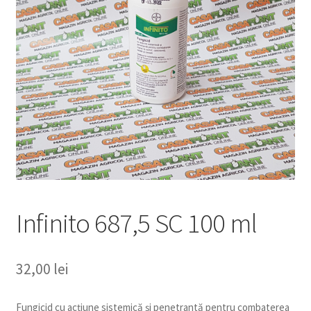
copil
Extinde
Sere și solarii
meniul
copil
Infinito 687,5 SC 100 ml
32,00
lei
Fungicid cu acţiune sistemică şi penetrantă pentru combaterea