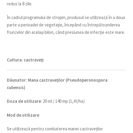
redus la 8 zile.
În cadrul programului de stropiri, produsul se utilizează în a doua
parte a perioadei de vegetaţie, începând cu întrepătrunderea
frunzelor din acelaşi bilon, când presiunea de infecţie este mare.
Cultura:
castraveţi
Dăunator
:
Mana castraveţilor (Pseudoperonospora
cubensis)
Doza de utilizare
: 20 ml / 140 mp (1,4 l/ha)
Mod de utilizare
Se utilizează pentru combaterea manei castraveţilor