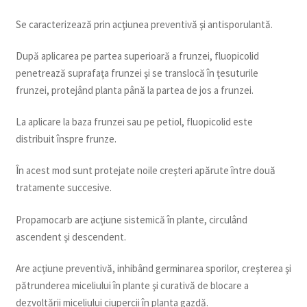
Se caracterizează prin acţiunea preventivă şi antisporulantă.
După aplicarea pe partea superioară a frunzei, fluopicolid
penetrează suprafaţa frunzei şi se translocă în ţesuturile
frunzei, protejând planta până la partea de jos a frunzei.
La aplicare la baza frunzei sau pe petiol, fluopicolid este
distribuit înspre frunze.
În acest mod sunt protejate noile creşteri apărute între două
tratamente succesive.
Propamocarb are acţiune sistemică în plante, circulând
ascendent şi descendent.
Are acţiune preventivă, inhibând germinarea sporilor, creşterea şi
pătrunderea miceliului în plante şi curativă de blocare a
dezvoltării miceliului ciupercii în planta gazdă.