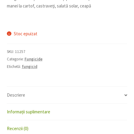
manei la cartof, castraveţi, salată solar, ceapă
Stoc epuizat
SKU:
11257
Categorie:
Fungicide
Etichetă:
fungicid
Descriere
Informații suplimentare
Recenzii (0)