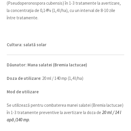
(Pseudoperonospora cubensis) în 1-3 tratamente la avertizare,
la concentraţia de 0,14% (1,4 l/ha), cu un interval de 8-10 zile
între tratamente.
Cultura:
salată solar
Dăunator
:
Mana salatei (Bremia lactucae)
Doza de utilizare
: 20 ml / 140 mp (1,4 l/ha)
Mod de utilizare
Se utilizează pentru combaterea manei salatei (Bremia lactucae)
în 1-3 tratamente preventive la avertizare la doza de
20 ml /
14 l
apă /140 mp
.