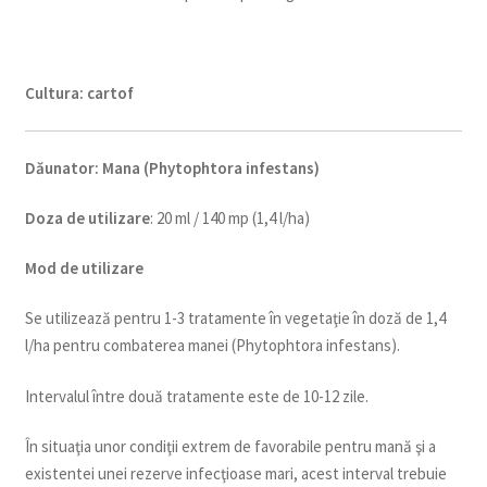
Cultura:
cartof
Dăunator
:
M
an
a
(Phytophtora infestans)
Doza de utilizare
: 20 ml / 140 mp (1,4 l/ha)
Mod de utilizare
Se utilizează pentru 1-3 tratamente în vegetaţie în doză de 1,4
l/ha pentru combaterea manei (Phytophtora infestans).
Intervalul între două tratamente este de 10-12 zile.
În situaţia unor condiţii extrem de favorabile pentru mană şi a
existentei unei rezerve infecţioase mari, acest interval trebuie