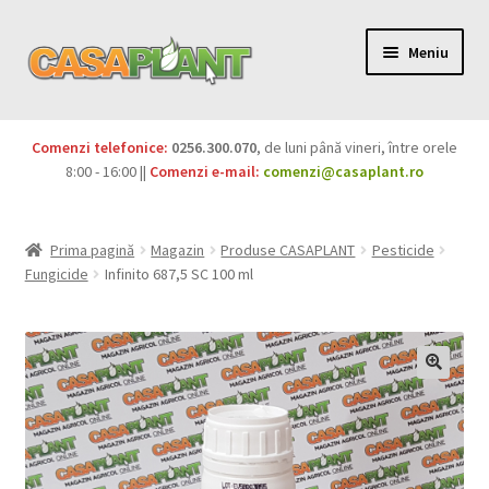
Meniu
PACHETE
Comenzi telefonice:
0256.300.070
, de luni până vineri, între orele
Extinde
8:00 - 16:00 ||
Comenzi e-mail:
comenzi@casaplant.ro
Pesticide
meniul
copil
Îngrășăminte
Prima pagină
Magazin
Produse CASAPLANT
Pesticide
Fungicide
Infinito 687,5 SC 100 ml
Extinde
Semințe
meniul
copil
Produse BIO
Igienă publică
Extinde
Casa și grădina
meniul