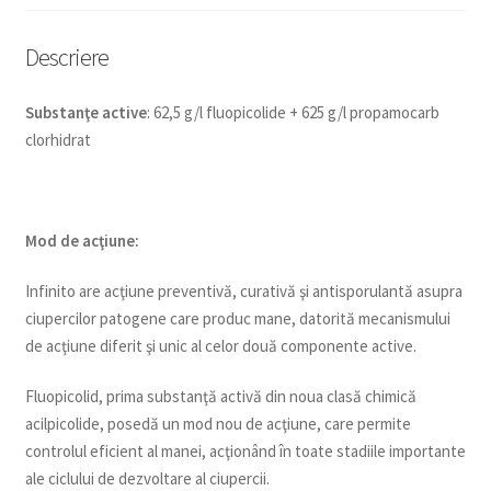
Descriere
Substanţe active
: 62,5 g/l fluopicolide + 625 g/l propamocarb
clorhidrat
Mod de ac
ţi
une:
Infinito are acţiune preventivă, curativă şi antisporulantă asupra
ciupercilor patogene care produc mane, datorită mecanismului
de acţiune diferit şi unic al celor două componente active.
Fluopicolid, prima substanţă activă din noua clasă chimică
acilpicolide, posedă un mod nou de acţiune, care permite
controlul eficient al manei, acţionând în toate stadiile importante
ale ciclului de dezvoltare al ciupercii.