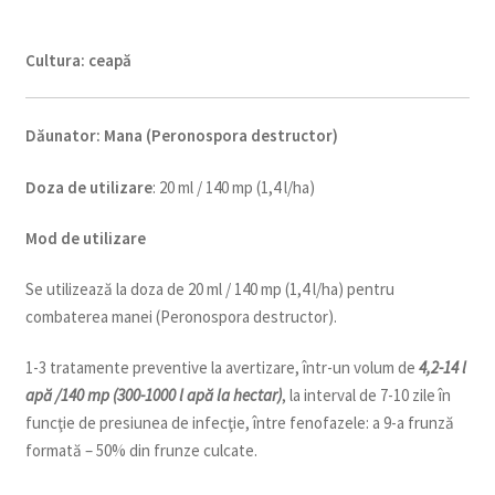
Cultura:
ceapă
Dăunator
:
Mana (Peronospora destructor)
Doza de utilizare
: 20 ml / 140 mp (1,4 l/ha)
Mod de utilizare
Se utilizează la doza de 20 ml / 140 mp (1,4 l/ha) pentru
combaterea manei (Peronospora destructor).
1-3 tratamente preventive la avertizare, într-un volum de
4,2-14 l
apă /140 mp (300-1000 l apă la hectar)
, la interval de 7-10 zile în
funcţie de presiunea de infecţie, între fenofazele: a 9-a frunză
formată – 50% din frunze culcate.