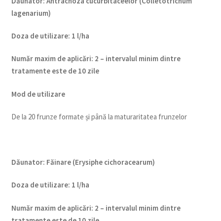
Dăunator
:
Antracnoza cucurbitaceelor (Colletotrichum
lagenarium)
Doza de utilizare
:
1 l/ha
Num
ăr maxim de aplicări
:
2 – intervalul minim dintre
tratamente este de 10 zile
Mod de utilizare
De la 20 frunze formate și până la maturaritatea frunzelor
Dăunator
:
Făinare (Erysiphe cichoracearum)
Doza de utilizare
:
1 l/ha
Num
ăr maxim de aplicări
:
2 – intervalul minim dintre
tratamente este de 10 zile