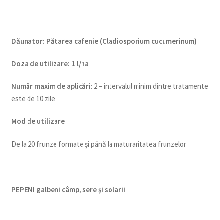
Dăunator
:
Pătarea cafenie (Cladiosporium cucumerinum)
Doza de utilizare
:
1 l/ha
Num
ăr maxim de aplicări
: 2 – intervalul minim dintre tratamente
este de 10 zile
Mod de utilizare
De la 20 frunze formate și până la maturaritatea frunzelor
PEPENI galbeni câmp, sere și solarii