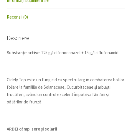
Informații suplimentare
Recenzii (0)
Descriere
Substanțe active
: 125 g/l difenoconazol + 15 g/l ciflufenamid
Cidely Top este un fungicid cu spectru larg în combaterea bolilor
foliare la familiile de Solanaceae, Cucurbitaceae și arbuști
fructiferi, având un control excelent împotriva făinării și
pătărilor de frunză.
ARDEI câmp, sere și solarii