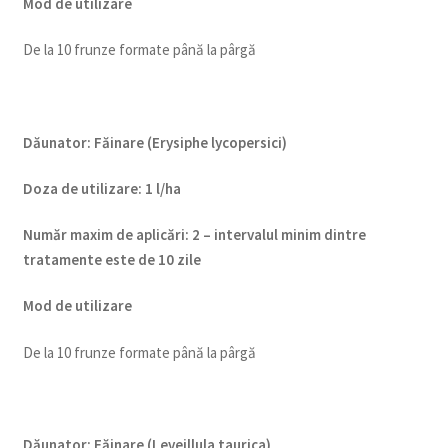
Mod de utilizare
De la 10 frunze formate până la pârgă
Dăunator
:
Făinare (Erysiphe lycopersici)
Doza de utilizare
:
1 l/ha
Num
ăr maxim de aplicări
:
2 – intervalul minim dintre
tratamente este de 10 zile
Mod de utilizare
De la 10 frunze formate până la pârgă
Dăunator
:
Făinare (Leveillula taurica)