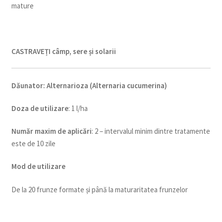
mature
CASTRAVEȚI câmp, sere și solarii
Dăunator
:
Alternarioza (Alternaria cucumerina)
Doza de utilizare
: 1 l/ha
Num
ăr maxim de aplicări
: 2 – intervalul minim dintre tratamente
este de 10 zile
Mod de utilizare
De la 20 frunze formate și până la maturaritatea frunzelor