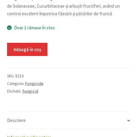
de Solanaceae, Cucurbitaceae și arbuști fructiferi, având un
control excelent împotriva făinării și pătărilor de frunză
Doar 1 rămase în stoc
Cantitate
Adaugă în coș
Cidely
Top
100
SKU:
8210
ml
Categorie:
Fungicide
Etichetă:
fungicid
Descriere