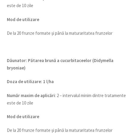
este de 10 zile
Mod de utilizare
De la 20 frunze formate și până la maturaritatea frunzelor
Dăunator
:
Pătarea brună a cucurbitaceelor (Didymella
bryoniae)
Doza de utilizare
:
1 l/ha
Num
ăr maxim de aplicări
: 2 – intervalul minim dintre tratamente
este de 10 zile
Mod de utilizare
De la 20 frunze formate și până la maturaritatea frunzelor