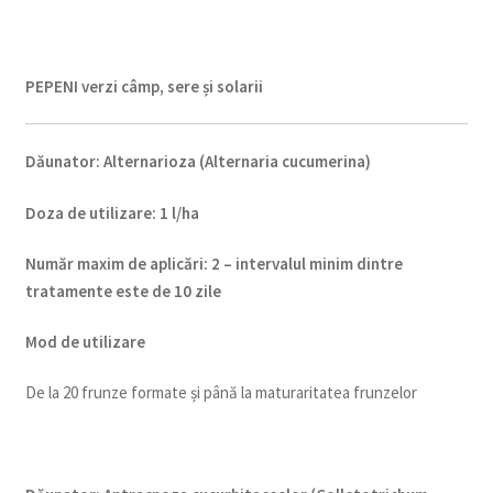
PEPENI verzi câmp, sere și solarii
Dăunator
:
Alternarioza (Alternaria cucumerina)
Doza de utilizare
:
1 l/ha
Num
ăr maxim de aplicări
:
2 – intervalul minim dintre
tratamente este de 10 zile
Mod de utilizare
De la 20 frunze formate și până la maturaritatea frunzelor