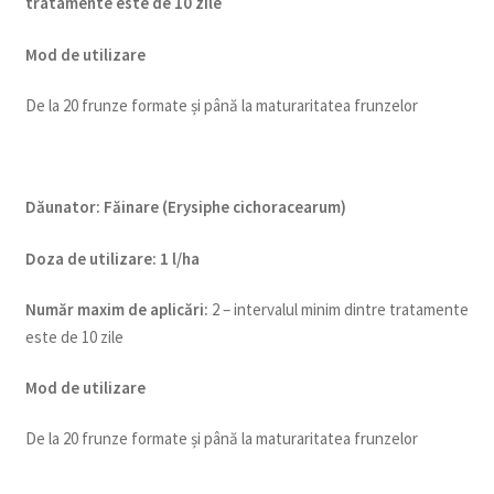
tratamente este de 10 zile
Mod de utilizare
De la 20 frunze formate și până la maturaritatea frunzelor
Dăunator
:
Făinare (Erysiphe cichoracearum)
Doza de utilizare
:
1 l/ha
Num
ăr maxim de aplicări
:
2 – intervalul minim dintre tratamente
este de 10 zile
Mod de utilizare
De la 20 frunze formate și până la maturaritatea frunzelor