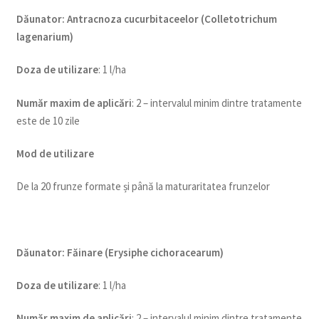
Dăunator
:
Antracnoza cucurbitaceelor (Colletotrichum
lagenarium
)
Doza de utilizare
: 1 l/ha
Num
ăr maxim de aplicări
: 2 – intervalul minim dintre tratamente
este de 10 zile
Mod de utilizare
De la 20 frunze formate și până la maturaritatea frunzelor
Dăunator
:
Făinare (Erysiphe cichoracearum)
Doza de utilizare
: 1 l/ha
Num
ăr maxim de aplicări
: 2 – intervalul minim dintre tratamente