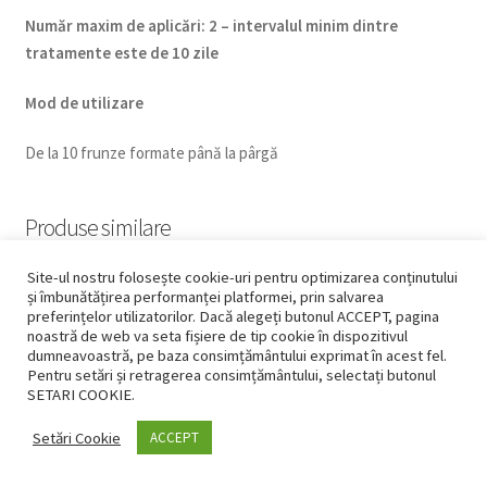
Num
ăr maxim de aplicări
:
2 – intervalul minim dintre
tratamente este de 10 zile
Mod de utilizare
De la 10 frunze formate până la pârgă
Produse similare
Site-ul nostru folosește cookie-uri pentru optimizarea conținutului
și îmbunătățirea performanței platformei, prin salvarea
preferințelor utilizatorilor. Dacă alegeți butonul ACCEPT, pagina
noastră de web va seta fișiere de tip cookie în dispozitivul
dumneavoastră, pe baza consimțământului exprimat în acest fel.
Pentru setări și retragerea consimțământului, selectați butonul
SETARI COOKIE.
Setări Cookie
ACCEPT
0
Caută
Caută