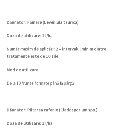
Dăunator
:
Făinare (Leveillula taurica)
Doza de utilizare
:
1 l/ha
Num
ăr maxim de aplicări
:
2 – intervalul minim dintre
tratamente este de 10 zile
Mod de utilizare
De la 10 frunze formate până la pârgă
Dăunator
:
Pătarea cafenie (Cladosporium spp.
)
Doza de utilizare
:
1 l/ha