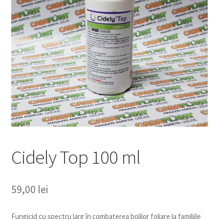
copil
Extinde
Sere și solarii
meniul
copil
Cidely Top 100 ml
59,00
lei
Fungicid cu spectru larg în combaterea bolilor foliare la familiile