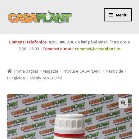
Meniu
PACHETE
Comenzi telefonice:
0256.300.070
, de luni până vineri, între orele
Extinde
8:00 - 16:00 ||
Comenzi e-mail:
comenzi@casaplant.ro
Pesticide
meniul
copil
Îngrășăminte
Prima pagină
Magazin
Produse CASAPLANT
Pesticide
Fungicide
Cidely Top 100 ml
Extinde
Semințe
meniul
copil
Produse BIO
Igienă publică
Extinde
Casa și grădina
meniul