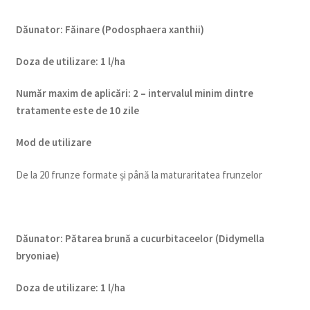
Dăunator
:
Făinare (Podosphaera xanthii)
Doza de utilizare
:
1 l/ha
Num
ăr maxim de aplicări
:
2 – intervalul minim dintre
tratamente este de 10 zile
Mod de utilizare
De la 20 frunze formate și până la maturaritatea frunzelor
Dăunator
:
Pătarea brună a cucurbitaceelor (Didymella
bryoniae)
Doza de utiliz
are
:
1 l/ha