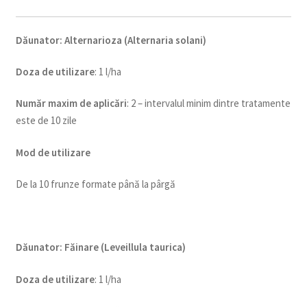
Dăunator
:
Alternarioza (Alternaria solani)
Doza de utilizare
: 1 l/ha
Num
ăr maxim de aplicări
: 2 – intervalul minim dintre tratamente
este de 10 zile
Mod de utilizare
De la 10 frunze formate până la pârgă
Dăunator
:
Făinare (Leveillula taurica)
Doza de utilizare
: 1 l/ha