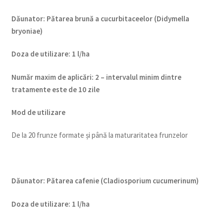
Dăunator
:
Pătarea brună a cucurbitaceelor (Didymella
bryoniae)
Doza de utilizare
:
1 l/ha
Num
ăr maxim de aplicări
:
2 – intervalul minim dintre
tratamente este de 10 zile
Mod de utilizare
De la 20 frunze formate și până la maturaritatea frunzelor
Dăunator
:
Pătarea cafenie (Cladiosporium cucumerinum)
Doza de utilizare
:
1 l/ha