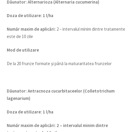
Dăunator
:
Alternarioza (Alternaria cucumerina)
Doza de utiliz
are
:
1 l/ha
Num
ăr maxim de aplicări
:
2 – intervalul minim dintre tratamente
este de 10 zile
Mod de utilizare
De la 20 frunze formate și până la maturaritatea frunzelor
Dăunator
:
Antracnoza cucurbitaceelor (Colletotrichum
lagenarium)
Doza de utilizare
:
1 l/ha
Num
ăr maxim de aplicări
:
2 – intervalul minim dintre