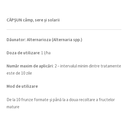
CĂPȘUN câmp, sere și solarii
Dăunator
:
Alternarioza (Alternaria spp.)
Doza de utilizare
: 1 l/ha
Num
ăr maxim de aplicări
: 2 – intervalul minim dintre tratamente
este de 10 zile
Mod de utilizare
De la 10 frunze formate și până la a doua recoltare a fructelor
mature