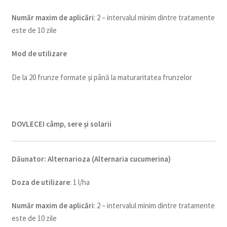
Num
ăr maxim de aplicări
: 2 – intervalul minim dintre tratamente
este de 10 zile
Mod de utilizare
De la 20 frunze formate și până la maturaritatea frunzelor
DOVLECEI câmp, sere și solarii
Dăunator
:
Alternarioza (Alternaria cucumerina)
Doza de utilizare
: 1 l/ha
Num
ăr maxim de aplicări
: 2 – intervalul minim dintre tratamente
este de 10 zile