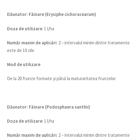
Dăunator
:
Făinare (Erysiphe cichoracearum)
Doza de utilizare
: 1 l/ha
Num
ăr maxim de aplicări
: 2 – intervalul minim dintre tratamente
este de 10 zile
Mod de utilizare
De la 20 frunze formate și până la maturaritatea frunzelor
Dăunator
:
Făinare (Podosphaera xanthii)
Doza de utilizare
: 1 l/ha
Num
ăr maxim de aplicări
: 2 – intervalul minim dintre tratamente