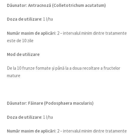
Dăunator
:
Antracnoză (Colletotrichum acutatum)
Doza de utilizare
: 1 l/ha
Num
ăr maxim de aplicări
: 2 – intervalul minim dintre tratamente
este de 10 zile
Mod de utilizare
De la 10 frunze formate și până la a doua recoltare a fructelor
mature
Dăunator
:
Făinare (Podosphaera macularis)
Doza de utilizare
: 1 l/ha
Num
ăr maxim de aplicări
: 2 – intervalul minim dintre tratamente