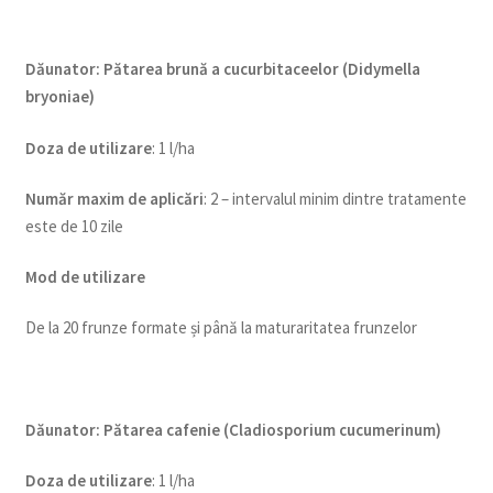
Dăunator
:
Pătarea brună a cucurbitaceelor (Didymella
bryoniae)
Doza de utilizare
: 1 l/ha
Num
ăr maxim de aplicări
: 2 – intervalul minim dintre tratamente
este de 10 zile
Mod de utilizare
De la 20 frunze formate și până la maturaritatea frunzelor
Dăunator
:
Pătarea cafenie (Cladiosporium cucumerinum)
Doza de utilizare
: 1 l/ha