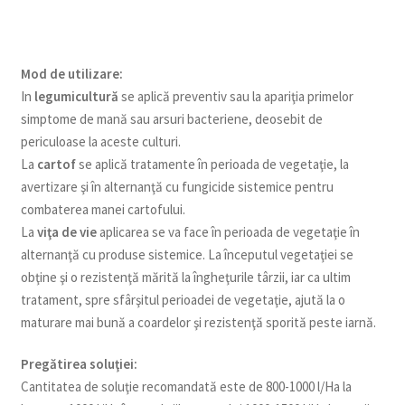
Mod de utilizare:
In
legumicultură
se aplică preventiv sau la apariţia primelor
simptome de mană sau arsuri bacteriene, deosebit de
periculoase la aceste culturi.
La
cartof
se aplică tratamente în perioada de vegetaţie, la
avertizare şi în alternanţă cu fungicide sistemice pentru
combaterea manei cartofului.
La
viţa de vie
aplicarea se va face în perioada de vegetaţie în
alternanţă cu produse sistemice. La începutul vegetaţiei se
obţine şi o rezistenţă mărită la îngheţurile târzii, iar ca ultim
tratament, spre sfârşitul perioadei de vegetaţie, ajută la o
maturare mai bună a coardelor şi rezistenţă sporită peste iarnă.
Pregătirea soluţiei:
Cantitatea de soluţie recomandată este de 800-1000 l/Ha la