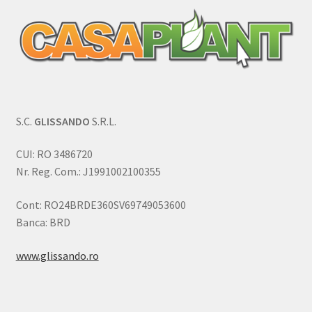
S.C.
GLISSANDO
S.R.L.
CUI: RO 3486720
Nr. Reg. Com.: J1991002100355
Cont: RO24BRDE360SV69749053600
Banca: BRD
www.glissando.ro