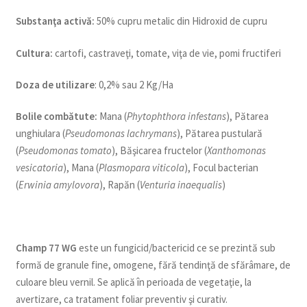
Substanţa activă
:
50% cupru metalic din Hidroxid de cupru
Cultura
:
cartofi, castraveţi, tomate, viţa de vie, pomi fructiferi
Doza de utilizare
: 0,2% sau 2 Kg/Ha
Bolile combătute:
Mana (
Phytophthora infestans
), Pătarea
unghiulara (
Pseudomonas lachrymans
), Pătarea pustulară
(
Pseudomonas tomato
), Băşicarea fructelor (
Xanthomonas
vesicatoria
), Mana (
Plasmopara viticola
), Focul bacterian
(
Erwinia amylovora
), Rapăn (
Venturia inaequalis
)
Champ 77 WG
este un fungicid/bactericid ce se prezintă sub
formă de granule fine, omogene, fără tendinţă de sfărâmare, de
culoare bleu vernil. Se aplică în perioada de vegetaţie, la
avertizare, ca tratament foliar preventiv şi curativ.