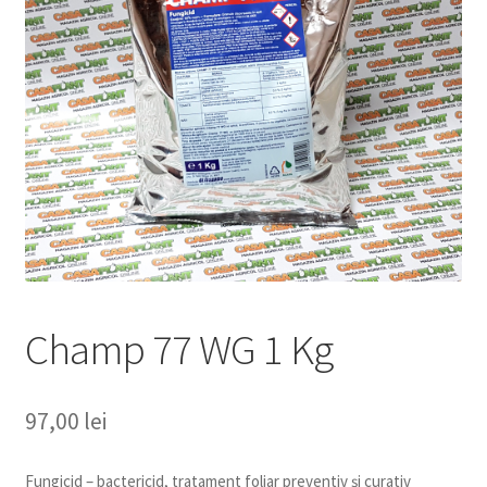
copil
Extinde
Sere și solarii
meniul
copil
Champ 77 WG 1 Kg
97,00
lei
Fungicid – bactericid, tratament foliar preventiv şi curativ