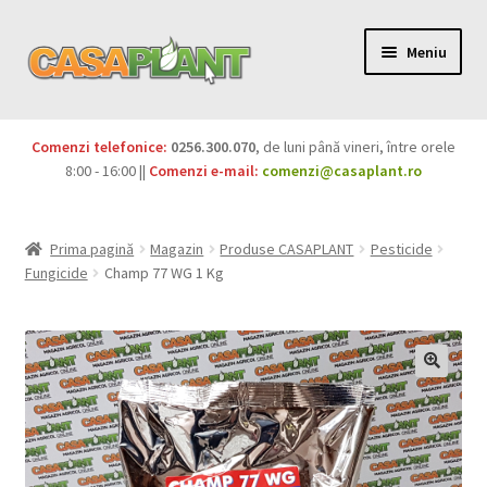
Meniu
PACHETE
Comenzi telefonice:
0256.300.070
, de luni până vineri, între orele
Extinde
8:00 - 16:00 ||
Comenzi e-mail:
comenzi@casaplant.ro
Pesticide
meniul
copil
Îngrășăminte
Prima pagină
Magazin
Produse CASAPLANT
Pesticide
Fungicide
Champ 77 WG 1 Kg
Extinde
Semințe
meniul
copil
Produse BIO
Igienă publică
Extinde
Casa și grădina
meniul