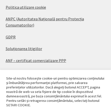
Politica utilizare cookie
ANPC (Autoritatea Națională pentru Protecția
Consumatorilor)
GDPR
Soluționarea litigiilor
ANF – certificat comercializare PPP
Site-ul nostru folosește cookie-uri pentru optimizarea conținutului
și îmbunătățirea performanței platformei, prin salvarea
preferințelor utilizatorilor. Dacă alegeți butonul ACCEPT, pagina
© CASAPLANT 2026
noastră de web va seta fișiere de tip cookie în dispozitivul
dumneavoastră, pe baza consimțământului exprimat în acest fel.
Politică de confidențialitate
Pentru setări și retragerea consimțământului, selectați butonul
SETARI COOKIE.