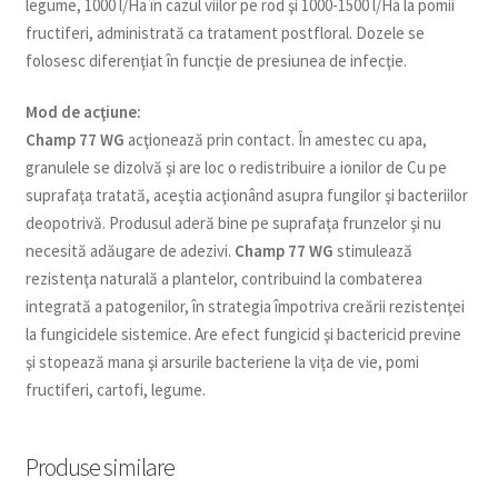
legume, 1000 l/Ha în cazul viilor pe rod şi 1000-1500 l/Ha la pomii
fructiferi, administrată ca tratament postfloral. Dozele se
folosesc diferenţiat în funcţie de presiunea de infecţie.
Mod de acţiune:
Champ 77 WG
acţionează prin contact. În amestec cu apa,
granulele se dizolvă şi are loc o redistribuire a ionilor de Cu pe
suprafaţa tratată, aceştia acţionând asupra fungilor şi bacteriilor
deopotrivă. Produsul aderă bine pe suprafaţa frunzelor şi nu
necesită adăugare de adezivi.
Champ 77 WG
stimulează
rezistenţa naturală a plantelor, contribuind la combaterea
integrată a patogenilor, în strategia împotriva creării rezistenţei
la fungicidele sistemice. Are efect fungicid şi bactericid previne
şi stopează mana şi arsurile bacteriene la viţa de vie, pomi
fructiferi, cartofi, legume.
Produse similare