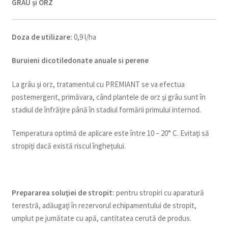
GRÂU și ORZ
Doza de utilizare:
0,9 l/ha
Buruieni dicotiledonate anuale si perene
La grâu şi orz, tratamentul cu PREMIANT se va efectua
postemergent, primăvara, când plantele de orz şi grâu sunt în
stadiul de înfrăţire până în stadiul formării primului internod.
Temperatura optimă de aplicare este între 10 – 20° C. Evitaţi să
stropiţi dacă există riscul îngheţului.
Prepararea soluţiei de stropit:
pentru stropiri cu aparatură
terestră, adăugaţi în rezervorul echipamentului de stropit,
umplut pe jumătate cu apă, cantitatea cerută de produs.