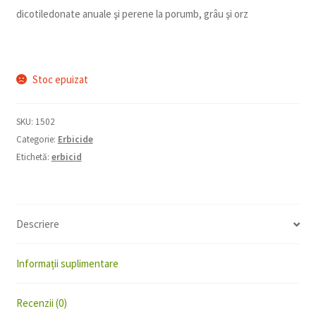
dicotiledonate anuale şi perene la porumb, grâu şi orz
Stoc epuizat
SKU:
1502
Categorie:
Erbicide
Etichetă:
erbicid
Descriere
Informații suplimentare
Recenzii (0)