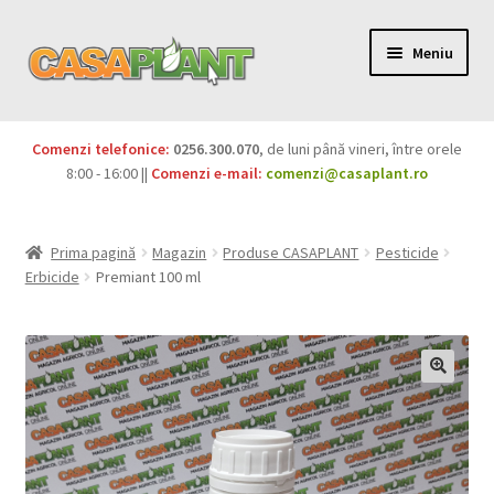
Meniu
PACHETE
Comenzi telefonice:
0256.300.070
, de luni până vineri, între orele
Extinde
8:00 - 16:00 ||
Comenzi e-mail:
comenzi@casaplant.ro
Pesticide
meniul
copil
Îngrășăminte
Prima pagină
Magazin
Produse CASAPLANT
Pesticide
Erbicide
Premiant 100 ml
Extinde
Semințe
meniul
copil
Produse BIO
Igienă publică
Extinde
Casa și grădina
meniul