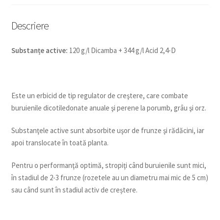
Descriere
Substanțe active:
120 g/l Dicamba + 344 g/l Acid 2,4-D
Este un erbicid de tip regulator de creştere, care combate
buruienile dicotiledonate anuale şi perene la porumb, grâu şi orz.
Substanţele active sunt absorbite uşor de frunze şi rădăcini, iar
apoi translocate în toată planta.
Pentru o performanţă optimă, stropiţi când buruienile sunt mici,
în stadiul de 2-3 frunze (rozetele au un diametru mai mic de 5 cm)
sau când sunt în stadiul activ de creștere.