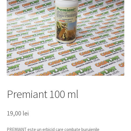
copil
Extinde
Sere și solarii
meniul
copil
Premiant 100 ml
19,00
lei
PREMIANT este un erbicid care combate buruienile