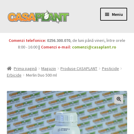
Meniu
PACHETE
Comenzi telefonice:
0256.300.070
, de luni până vineri, între orele
Extinde
8:00 - 16:00 ||
Comenzi e-mail:
comenzi@casaplant.ro
Pesticide
meniul
copil
Îngrășăminte
Prima pagină
Magazin
Produse CASAPLANT
Pesticide
Erbicide
Merlin Duo 500 ml
Extinde
Semințe
meniul
copil
Produse BIO
Igienă publică
Extinde
Casa și grădina
meniul