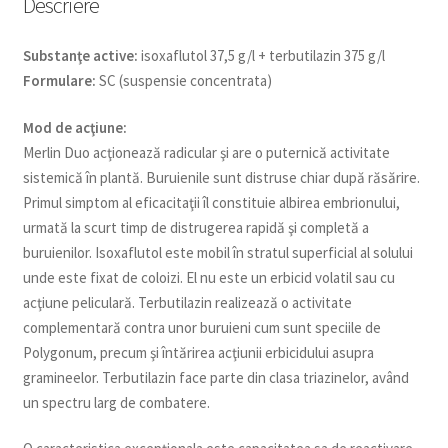
Descriere
Substanţe active:
isoxaflutol 37,5 g/l + terbutilazin 375 g/l
Formulare:
SC (suspensie concentrata)
Mod de acţiune:
Merlin Duo acţionează radicular şi are o puternică activitate
sistemică în plantă. Buruienile sunt distruse chiar după răsărire.
Primul simptom al eficacitaţii îl constituie albirea embrionului,
urmată la scurt timp de distrugerea rapidă şi completă a
buruienilor. Isoxaflutol este mobil în stratul superficial al solului
unde este fixat de coloizi. El nu este un erbicid volatil sau cu
acţiune peliculară. Terbutilazin realizează o activitate
complementară contra unor buruieni cum sunt speciile de
Polygonum, precum şi întărirea acţiunii erbicidului asupra
gramineelor. Terbutilazin face parte din clasa triazinelor, având
un spectru larg de combatere.