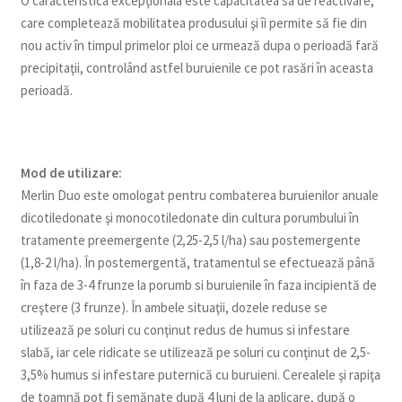
O caracteristica excepţionala este capacitatea sa de reactivare,
care completează mobilitatea produsului şi îi permite să fie din
nou activ în timpul primelor ploi ce urmează dupa o perioadă fară
precipitaţii, controlând astfel buruienile ce pot rasări în aceasta
perioadă.
Mod de utilizare:
Merlin Duo este omologat pentru combaterea buruienilor anuale
dicotiledonate şi monocotiledonate din cultura porumbului în
tratamente preemergente (2,25-2,5 l/ha) sau postemergente
(1,8-2 l/ha). În postemergentă, tratamentul se efectuează până
în faza de 3-4 frunze la porumb si buruienile în faza incipientă de
creştere (3 frunze). În ambele situaţii, dozele reduse se
utilizează pe soluri cu conţinut redus de humus si infestare
slabă, iar cele ridicate se utilizează pe soluri cu conţinut de 2,5-
3,5% humus si infestare puternică cu buruieni. Cerealele şi rapiţa
de toamnă pot fi semănate după 4 luni de la aplicare, după o