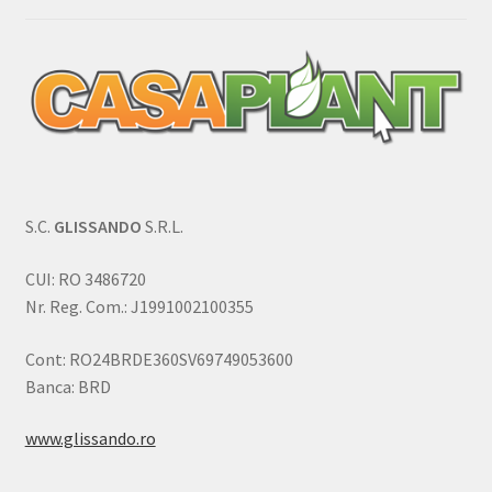
S.C.
GLISSANDO
S.R.L.
CUI: RO 3486720
Nr. Reg. Com.: J1991002100355
Cont: RO24BRDE360SV69749053600
Banca: BRD
www.glissando.ro