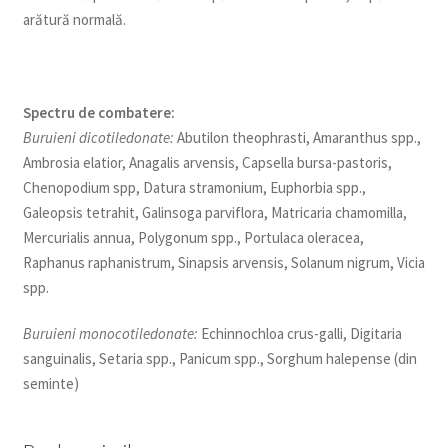
arătură normală.
Spectru de combatere:
Buruieni dicotiledonate:
Abutilon theophrasti, Amaranthus spp.,
Ambrosia elatior, Anagalis arvensis, Capsella bursa-pastoris,
Chenopodium spp, Datura stramonium, Euphorbia spp.,
Galeopsis tetrahit, Galinsoga parviflora, Matricaria chamomilla,
Mercurialis annua, Polygonum spp., Portulaca oleracea,
Raphanus raphanistrum, Sinapsis arvensis, Solanum nigrum, Vicia
spp.
Buruieni monocotiledonate:
Echinnochloa crus-galli, Digitaria
sanguinalis, Setaria spp., Panicum spp., Sorghum halepense (din
seminte)