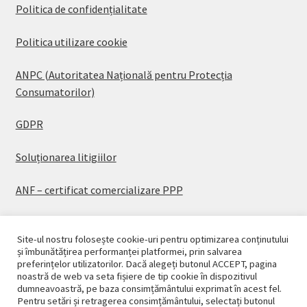
Politica de confidențialitate
Politica utilizare cookie
ANPC (Autoritatea Națională pentru Protecția
Consumatorilor)
GDPR
Soluționarea litigiilor
ANF – certificat comercializare PPP
Site-ul nostru folosește cookie-uri pentru optimizarea conținutului
și îmbunătățirea performanței platformei, prin salvarea
preferințelor utilizatorilor. Dacă alegeți butonul ACCEPT, pagina
© CASAPLANT 2026
noastră de web va seta fișiere de tip cookie în dispozitivul
dumneavoastră, pe baza consimțământului exprimat în acest fel.
Politică de confidențialitate
Pentru setări și retragerea consimțământului, selectați butonul