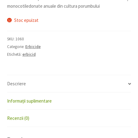
monocotiledonate anuale din cultura porumbului
Stoc epuizat
SKU:
1060
Categorie:
Erbicide
Etichetă:
erbicid
Descriere
Informații suplimentare
Recenzii (0)