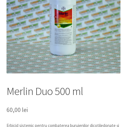
copil
Extinde
Sere și solarii
meniul
copil
Merlin Duo 500 ml
60,00
lei
Erbicid sistemic pentru combaterea buruienilor dicotiledonate şi