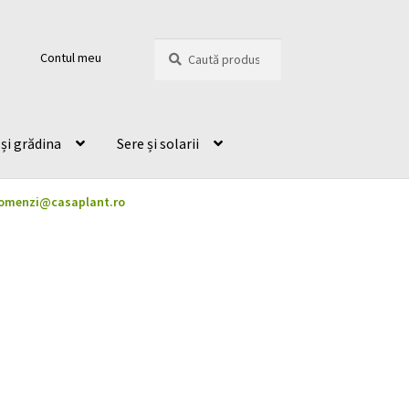
Caută
Caută
Contul meu
după:
și grădina
Sere și solarii
omenzi@casaplant.ro