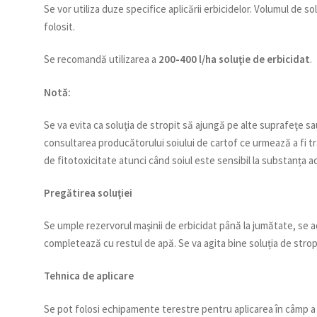
Se vor utiliza duze specifice aplicării erbicidelor. Volumul de s
folosit.
Se recomandă utilizarea a
200-400 l/ha soluţie de erbicidat
.
Notă:
Se va evita ca soluţia de stropit să ajungă pe alte suprafeţe sa
consultarea producătorului soiului de cartof ce urmează a fi 
de fitotoxicitate atunci când soiul este sensibil la substanța 
Pregătirea soluţiei
Se umple rezervorul maşinii de erbicidat până la jumătate, se 
completează cu restul de apă. Se va agita bine soluția de stropit 
Tehnica de aplicare
Se pot folosi echipamente terestre pentru aplicarea în câmp a er