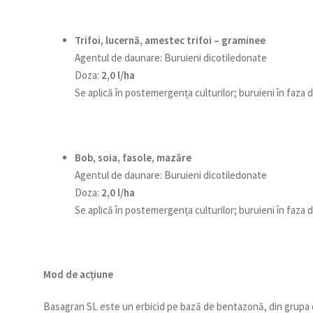
Trifoi, lucernă, amestec trifoi – graminee
Agentul de daunare: Buruieni dicotiledonate
Doza:
2,0 l/ha
Se aplică în postemergența culturilor; buruieni în faza
Bob, soia, fasole, mazăre
Agentul de daunare: Buruieni dicotiledonate
Doza:
2,0 l/ha
Se aplică în postemergența culturilor; buruieni în faza
Mod de acțiune
Basagran SL este un erbicid pe bază de bentazonă, din grupa d