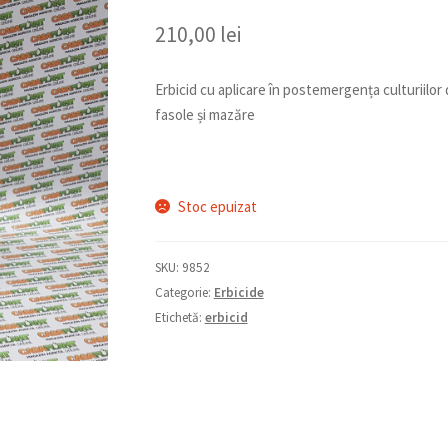
210,00
lei
Erbicid cu aplicare în postemergența culturiilor 
fasole și mazăre
Stoc epuizat
SKU:
9852
Categorie:
Erbicide
Etichetă:
erbicid