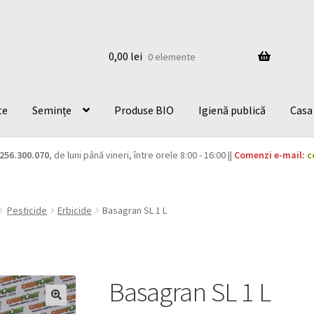
0,00
lei
0 elemente
te
Semințe
Produse BIO
Igienă publică
Casa 
256.300.070
, de luni până vineri, între orele 8:00 - 16:00 ||
Comenzi e-mail:
c
Pesticide
Erbicide
Basagran SL 1 L
Basagran SL 1 L