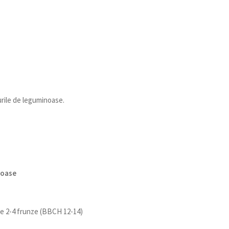
urile de leguminoase.
noase
 de 2-4 frunze (BBCH 12-14)