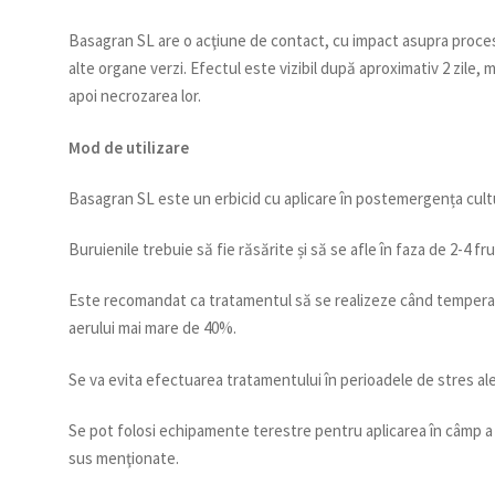
Basagran SL are o acţiune de contact, cu impact asupra procesu
alte organe verzi. Efectul este vizibil după aproximativ 2 zile, 
apoi necrozarea lor.
Mod de utilizare
Basagran SL este un erbicid cu aplicare în postemergența cultu
Buruienile trebuie să fie răsărite și să se afle în faza de 2-4 
Este recomandat ca tratamentul să se realizeze când temperat
aerului mai mare de 40%.
Se va evita efectuarea tratamentului în perioadele de stres ale
Se pot folosi echipamente terestre pentru aplicarea în câmp a er
sus menţionate.