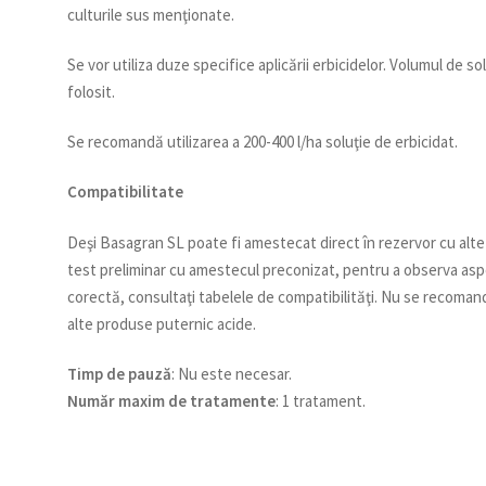
culturile sus menţionate.
Se vor utiliza duze specifice aplicării erbicidelor. Volumul de s
folosit.
Se recomandă utilizarea a 200-400 l/ha soluţie de erbicidat.
Compatibilitate
Deşi Basagran SL poate fi amestecat direct în rezervor cu alt
test preliminar cu amestecul preconizat, pentru a observa aspe
corectă, consultaţi tabelele de compatibilităţi. Nu se recom
alte produse puternic acide.
Timp de pauză
: Nu este necesar.
Număr maxim de tratamente
: 1 tratament.