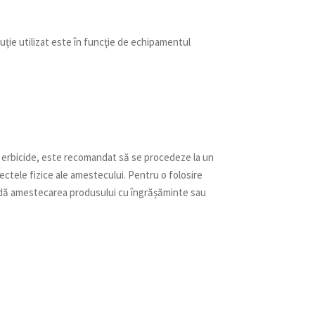
oluţie utilizat este în funcţie de echipamentul
e erbicide, este recomandat să se procedeze la un
ctele fizice ale amestecului. Pentru o folosire
andă amestecarea produsului cu îngrășăminte sau