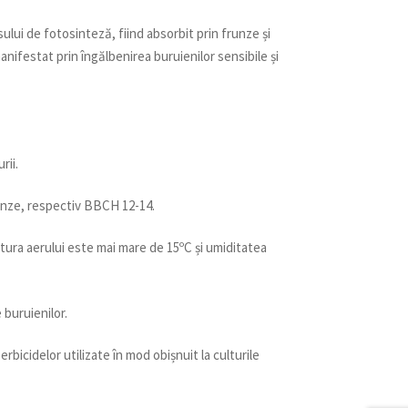
lui de fotosinteză, fiind absorbit prin frunze și
manifestat prin îngălbenirea buruienilor sensibile și
rii.
frunze, respectiv BBCH 12-14.
ura aerului este mai mare de 15ºC și umiditatea
 buruienilor.
bicidelor utilizate în mod obișnuit la culturile