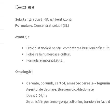
Descriere
Substanță activă:
480 g/l bentazonă
Formulare:
Concentrat solubil (SL)
Avantaje
Erbicid standard pentru combaterea buruienilor în cult
Folosire la numeroase culturi.
Formulare îmbunătățită.
Omologări
Cereale, porumb, cartof, amestec cereale – legumi
Agentul de daunare: Buruieni dicotiledonate
Doza:
2,0 l/ha
Se aplică în postemergența culturilor; buruieni în faza