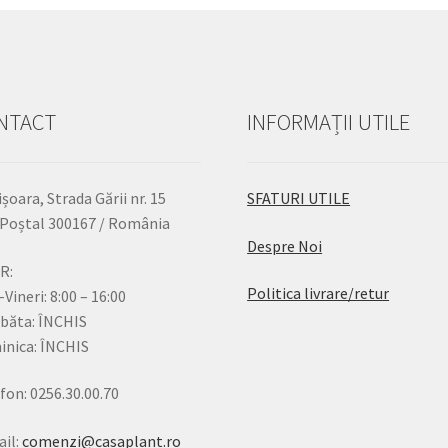
NTACT
INFORMAȚII UTILE
șoara, Strada Gării nr. 15
SFATURI UTILE
Poștal 300167 / România
Despre Noi
R:
Politica livrare/retur
-Vineri: 8:00 – 16:00
băta: ÎNCHIS
nica: ÎNCHIS
fon: 0256.30.00.70
il:
comenzi@casaplant.ro