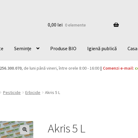
0,00
lei
0 elemente
te
Semințe
Produse BIO
Igienă publică
Casa 
256.300.070
, de luni până vineri, între orele 8:00 - 16:00 ||
Comenzi e-mail:
c
Pesticide
Erbicide
Akris 5 L
Akris 5 L