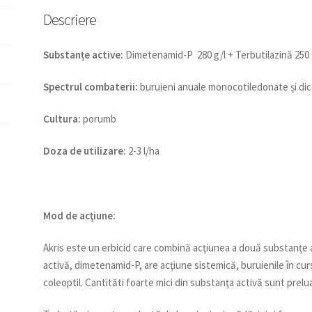
Descriere
Substanțe active:
Dimetenamid-P 280 g/l + Terbutilazină 250 
Spectrul combaterii:
buruieni anuale monocotiledonate și di
Cultura:
porumb
Doza de utilizare:
2-3 l/ha
Mod de acţiune:
Akris este un erbicid care combină acţiunea a două substanţe 
activă, dimetenamid-P, are acţiune sistemică, buruienile în cu
coleoptil. Cantităti foarte mici din substanţa activă sunt prel