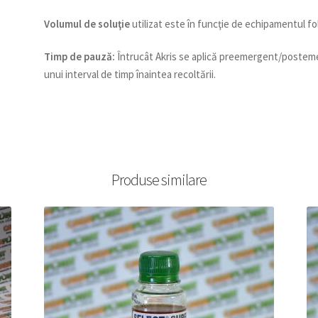
Volumul de soluţie
utilizat este în funcţie de echipamentul folo
Timp de pauză:
Întrucât Akris se aplică preemergent/postem
unui interval de timp înaintea recoltării.
Produse similare