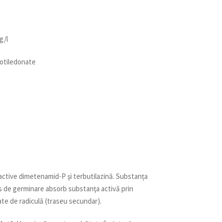
g/l
cotiledonate
active dimetenamid-P şi terbutilazină. Substanța
rs de germinare absorb substanţa activă prin
uate de radiculă (traseu secundar).