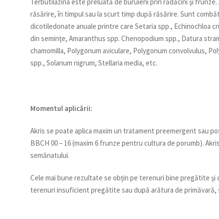
Terbutilazina este preluată de buruieni prin rădăcini şi frunze
răsărire, în timpul sau la scurt timp după răsărire. Sunt comb
dicotiledonate anuale printre care Setaria spp., Echinochloa cr
din seminţe, Amaranthus spp. Chenopodium spp., Datura stramo
chamomilla, Polygonum aviculare, Polygonum convolvulus, Poly
spp., Solanum nigrum, Stellaria media, etc.
Momentul aplicării:
Akris se poate aplica maxim un tratament preemergent sau po
BBCH 00 – 16 (maxim 6 frunze pentru cultura de porumb). Akris 
semănatului.
Cele mai bune rezultate se obţin pe terenuri bine pregătite şi 
terenuri insuficient pregătite sau după arătura de primăvară, 