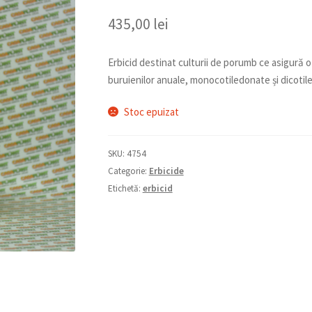
435,00
lei
Erbicid destinat culturii de porumb ce asigură 
buruienilor anuale, monocotiledonate și dicoti
Stoc epuizat
SKU:
4754
Categorie:
Erbicide
Etichetă:
erbicid