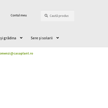
Caută
Caută
Contul meu
după:
și grădina
Sere și solarii
omenzi@casaplant.ro