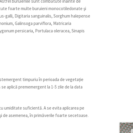
. Astfel buruienile sunt combătute înainte de
ătute foarte multe buruieni monocotiledonate şi
us-galli, Digitaria sanguinalis, Sorghum halepense
nium, Galinsoga parviflora, Matricaria
gonum persicaria, Portulaca oleracea, Sinapis
stemergent timpuriu în perioada de vegetație
se aplică prememergent la 1-5 zile de la data
cu umiditate suficientă. A se evita aplicarea pe
și de asemenea, în primăverile foarte secetoase.