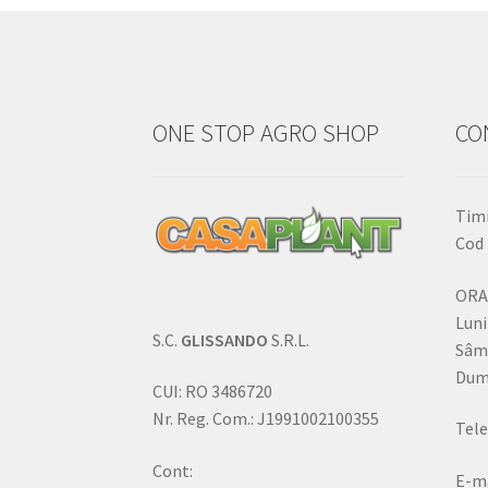
ONE STOP AGRO SHOP
CO
Timi
Cod 
ORA
Luni
S.C.
GLISSANDO
S.R.L.
Sâm
Dumi
CUI: RO 3486720
Nr. Reg. Com.: J1991002100355
Tele
Cont:
E-ma