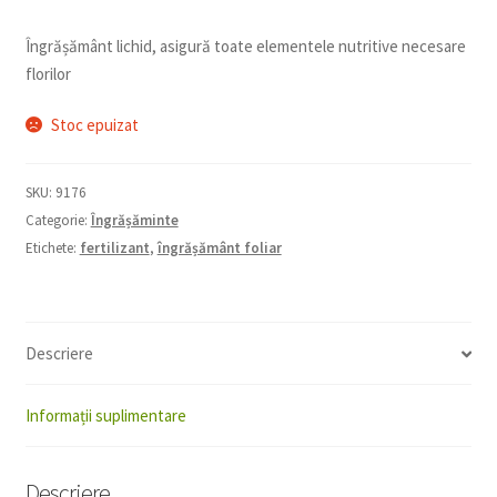
Îngrășământ lichid, asigură toate elementele nutritive necesare
florilor
Stoc epuizat
SKU:
9176
Categorie:
Îngrășăminte
Etichete:
fertilizant
,
îngrășământ foliar
Descriere
Informații suplimentare
Descriere