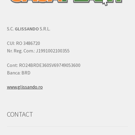
S.C.
GLISSANDO
S.R.L.
CUI: RO 3486720
Nr. Reg. Com.: J1991002100355
Cont: RO24BRDE360SV69749053600
Banca: BRD
www.glissando.ro
CONTACT