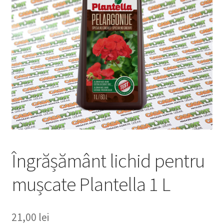
copil
Extinde
Sere și solarii
meniul
copil
Îngrășământ lichid pentru
mușcate Plantella 1 L
21,00
lei