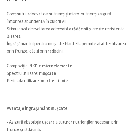
Conținutul adecvat de nutrienți și micro-nutrienți asigură
înflorirea abundentă în culorii vii.
Stimulează dezvoltarea adecvată a rădăcinii și crește rezistenta
la stres.
Îngrășământul pentru mușcate Plantella permite atât fertilizarea
prin frunze, cât și prin rădăcini.
Compoziție:
NKP + microelemente
Spectru utilizare:
mușcate
Perioada utilizare:
martie – iunie
Avantaje îngrășământ mușcate
• Asigură absorbția ușoară a tuturor nutrienților necesari prin
frunze și rădăcină.