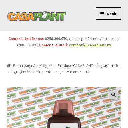
Meniu
PACHETE
Comenzi telefonice:
0256.300.070
, de luni până vineri, între orele
Extinde
8:00 - 16:00 ||
Comenzi e-mail:
comenzi@casaplant.ro
Pesticide
meniul
copil
Îngrășăminte
Prima pagină
Magazin
Produse CASAPLANT
Îngrășăminte
Îngrășământ lichid pentru mușcate Plantella 1 L
Extinde
Semințe
meniul
copil
Produse BIO
Igienă publică
Extinde
Casa și grădina
meniul