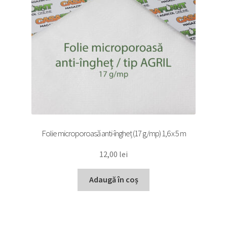
Folie microporoasă anti-îngheț (17 g/mp) 1,6 x 5 m
12,00
lei
Adaugă în coș