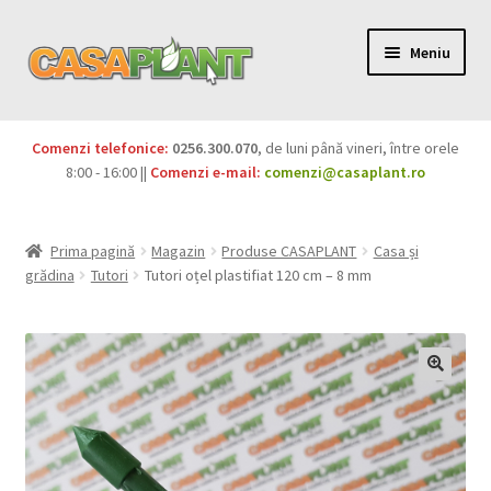
Meniu
PACHETE
Comenzi telefonice:
0256.300.070
, de luni până vineri, între orele
Extinde
8:00 - 16:00 ||
Comenzi e-mail:
comenzi@casaplant.ro
Pesticide
meniul
copil
Îngrășăminte
Prima pagină
Magazin
Produse CASAPLANT
Casa și
grădina
Tutori
Tutori oțel plastifiat 120 cm – 8 mm
Extinde
Semințe
meniul
copil
Produse BIO
Igienă publică
Extinde
Casa și grădina
meniul