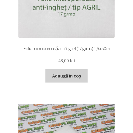
Folie microporoasă anti-îngheț (17 g/mp) 1,6 x 50 m
48,00
lei
Adaugă în coș