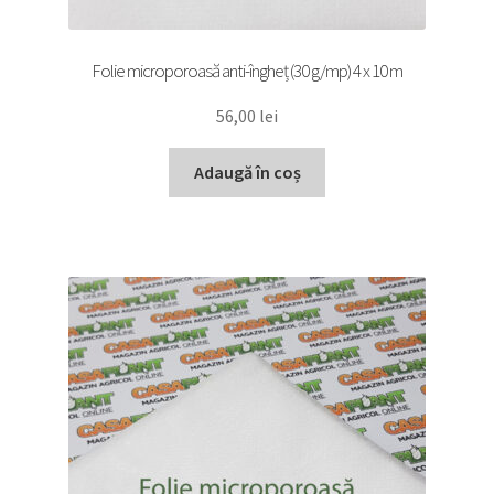
Folie microporoasă anti-îngheț (30 g/mp) 4 x 10 m
56,00
lei
Adaugă în coș