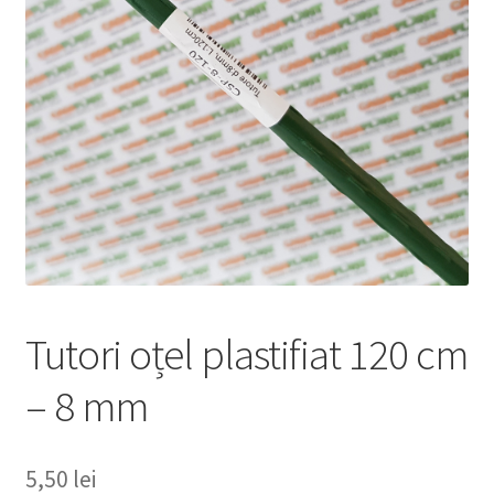
copil
Extinde
Sere și solarii
meniul
copil
Tutori oțel plastifiat 120 cm
– 8 mm
5,50
lei