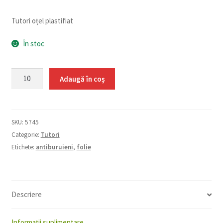
Tutori oțel plastifiat
În stoc
Cantitate
Adaugă în coș
Tutori
oțel
plastifiat
SKU:
5745
120
Categorie:
Tutori
cm
Etichete:
antiburuieni
,
folie
-
8
mm
Descriere
Informații suplimentare