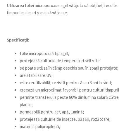
Utilizarea foliei microporoase agril vă ajuta să obțineți recolte
timpurii mai mari și mai sănătoase.
Specificații:
folie microporoasă tip agril;
protejează culturile de temperaturi scăzute
se poate utiliza în câmp deschis sau în spații protejate;
are stabilizare UV;
este reutilizabilă, rezistă pentru 2 sau 3 ani la rând;
creează un microclimat favorabil pentru culturi timpurii
permite transferul a peste 80% din lumina solară către
plante;
permeabilă pentru aer, apă, lumină;
protejează culturile de insecte, păsări, rozătoare;
material polipropilenă;