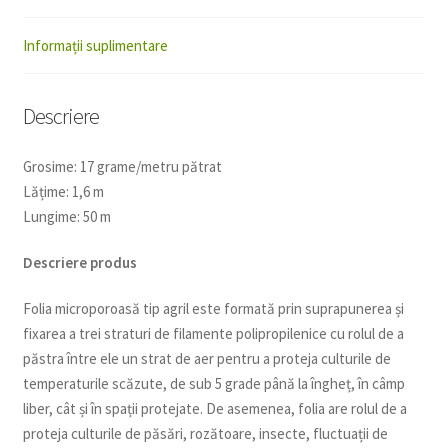
Informații suplimentare
Descriere
Grosime: 17 grame/metru pătrat
Lățime: 1,6 m
Lungime: 50 m
Descriere produs
Folia microporoasă tip agril este formată prin suprapunerea și
fixarea a trei straturi de filamente polipropilenice cu rolul de a
păstra între ele un strat de aer pentru a proteja culturile de
temperaturile scăzute, de sub 5 grade până la îngheț, în câmp
liber, cât și în spații protejate. De asemenea, folia are rolul de a
proteja culturile de păsări, rozătoare, insecte, fluctuații de