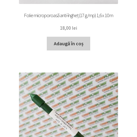
Folie microporoasă anti-îngheț (17 g/mp) 1,6 x 10 m
18,00
lei
Adaugă în coș