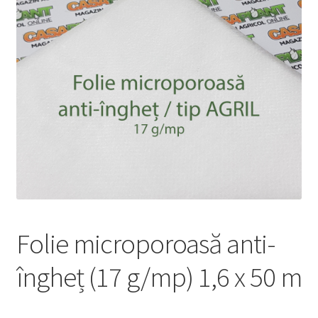
copil
Extinde
Sere și solarii
meniul
copil
Folie microporoasă anti-
îngheț (17 g/mp) 1,6 x 50 m