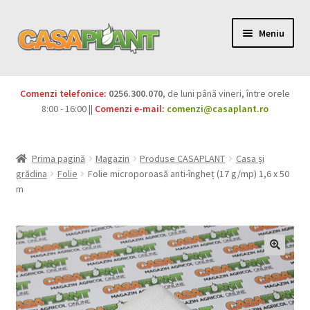
Meniu
PACHETE
Comenzi telefonice:
0256.300.070
, de luni până vineri, între orele
Extinde
8:00 - 16:00 ||
Comenzi e-mail:
comenzi@casaplant.ro
Pesticide
meniul
copil
Îngrășăminte
Prima pagină
Magazin
Produse CASAPLANT
Casa și
grădina
Folie
Folie microporoasă anti-îngheț (17 g/mp) 1,6 x 50
Extinde
Semințe
m
meniul
copil
Produse BIO
Igienă publică
Extinde
Casa și grădina
meniul