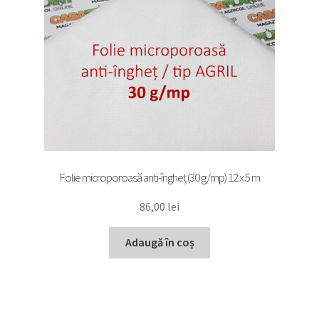
Folie microporoasă anti-îngheț (30 g/mp) 12 x 5 m
86,00
lei
Adaugă în coș