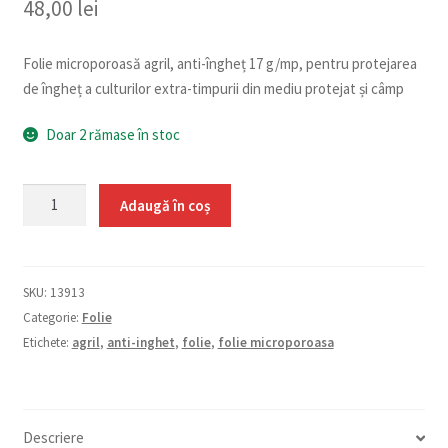
48,00
lei
Folie microporoasă agril, anti-îngheț 17 g/mp, pentru protejarea
de îngheț a culturilor extra-timpurii din mediu protejat și câmp
Doar 2 rămase în stoc
Cantitate
Adaugă în coș
Folie
microporoasă
anti-
SKU:
13913
îngheț
Categorie:
Folie
(17
Etichete:
agril
,
anti-inghet
,
folie
,
folie microporoasa
g/mp)
1,6
x
50
Descriere
m