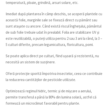
temperatură, ploaie, grindină, arsuri solare, etc.
Imediat după plantarea în câmp deschis, se acoperă plantele cu
această folie, marginile sale se fixează direct cu pământ sau
sunt atașate cu ancore. Când există riscul înghețului, pământul
de sub folie trebuie udat în prealabil. Folia are stabilizare UV și
este reutilizabilă, o puteți utiliza pentru 2 sau 3 ani la rând, la 3 –
5 culturi diferite, precum legumicultura, floricultura, pomi.
Se poate aplica direct pe culturi, fiind ușoară și rezistentă, nu
necesită un sistem de susținere.
Oferă protecție sporită împotriva insectelor, ceea ce contribuie
la reducerea cantităților de pesticide utilizate.
Optimizează regimul hidric, termic și de mișcare a aerului,
permite transferul a până la 80% din lumina solară, astfel că
formează un microclimat favorabil pentru plante.