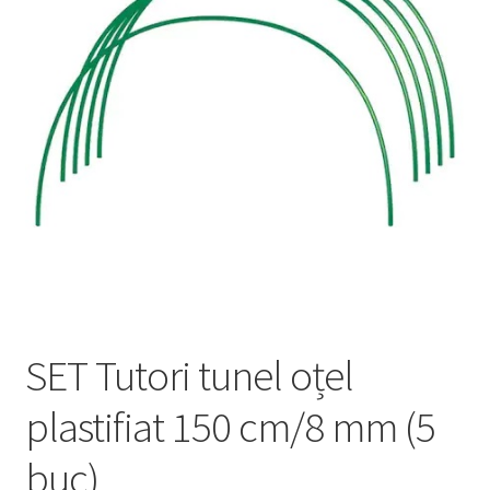
copil
Extinde
Sere și solarii
meniul
copil
SET Tutori tunel oțel
plastifiat 150 cm/8 mm (5
buc)