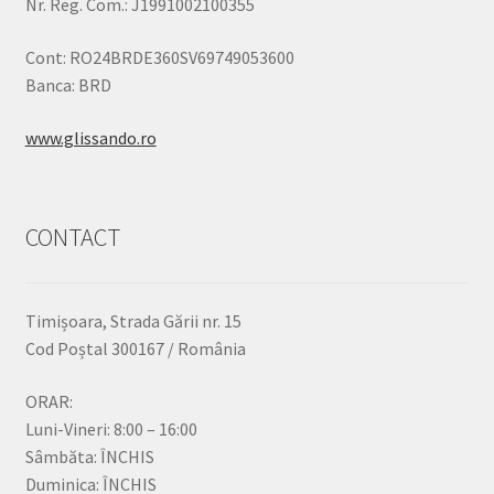
Nr. Reg. Com.: J1991002100355
Cont: RO24BRDE360SV69749053600
Banca: BRD
www.glissando.ro
CONTACT
Timișoara, Strada Gării nr. 15
Cod Poștal 300167 / România
ORAR:
Luni-Vineri: 8:00 – 16:00
Sâmbăta: ÎNCHIS
Duminica: ÎNCHIS