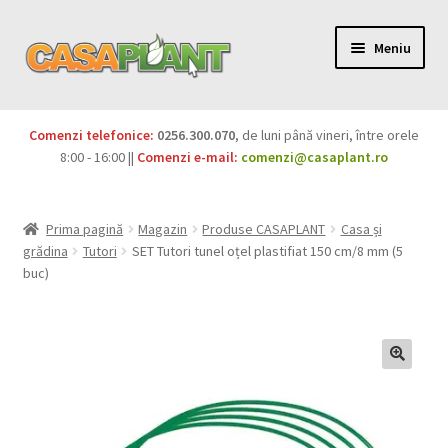
Meniu
PACHETE
Comenzi telefonice:
0256.300.070
, de luni până vineri, între orele
Extinde
8:00 - 16:00 ||
Comenzi e-mail:
comenzi@casaplant.ro
Pesticide
meniul
copil
Îngrășăminte
Prima pagină
Magazin
Produse CASAPLANT
Casa și
grădina
Tutori
SET Tutori tunel oțel plastifiat 150 cm/8 mm (5
Extinde
Semințe
buc)
meniul
copil
Produse BIO
Igienă publică
Extinde
Casa și grădina
meniul