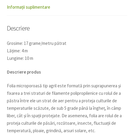
Informații suplimentare
Descriere
Grosime: 17 grame/metru pătrat
Lățime: 4 m
Lungime: 10 m
Descriere produs
Folia microporoasă tip agril este formată prin suprapunerea și
fixarea a trei straturi de filamente polipropilenice cu rolul de a
păstra între ele un strat de aer pentru a proteja culturile de
temperaturile scăzute, de sub 5 grade până la îngheț, în câmp
liber, cât și în spații protejate. De asemenea, folia are rolul de a
proteja culturile de păsări, rozătoare, insecte, fluctuații de
temperatură, ploaie, grindină, arsuri solare, etc.