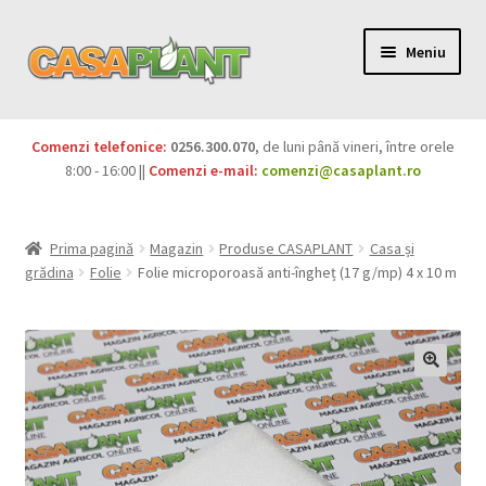
Meniu
PACHETE
Comenzi telefonice:
0256.300.070
, de luni până vineri, între orele
Extinde
8:00 - 16:00 ||
Comenzi e-mail:
comenzi@casaplant.ro
Pesticide
meniul
copil
Îngrășăminte
Prima pagină
Magazin
Produse CASAPLANT
Casa și
grădina
Folie
Folie microporoasă anti-îngheț (17 g/mp) 4 x 10 m
Extinde
Semințe
meniul
copil
Produse BIO
Igienă publică
Extinde
Casa și grădina
meniul