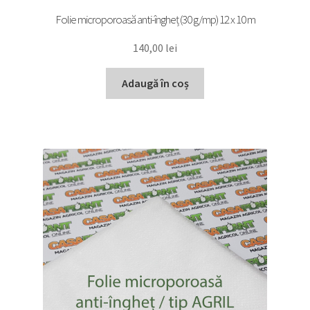
Folie microporoasă anti-îngheț (30 g/mp) 12 x 10 m
140,00
lei
Adaugă în coș