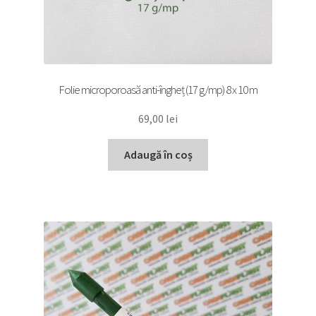
Folie microporoasă anti-îngheț (17 g/mp) 8 x 10 m
69,00
lei
Adaugă în coș