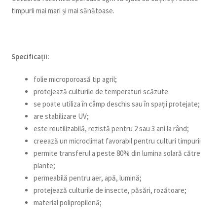
timpurii mai mari și mai sănătoase.
Specificații:
folie microporoasă tip agril;
protejează culturile de temperaturi scăzute
se poate utiliza în câmp deschis sau în spații protejate;
are stabilizare UV;
este reutilizabilă, rezistă pentru 2 sau 3 ani la rând;
creează un microclimat favorabil pentru culturi timpurii
permite transferul a peste 80% din lumina solară către
plante;
permeabilă pentru aer, apă, lumină;
protejează culturile de insecte, păsări, rozătoare;
material polipropilenă;