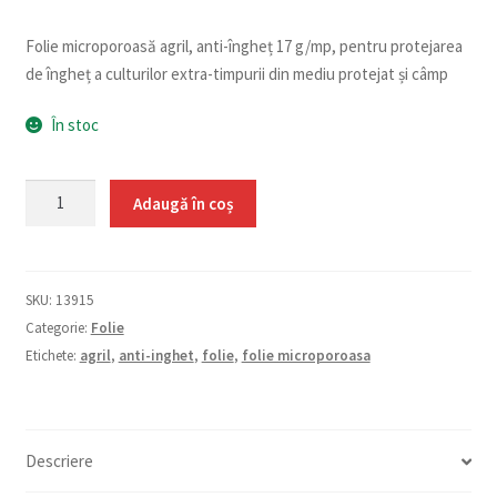
Folie microporoasă agril, anti-îngheț 17 g/mp, pentru protejarea
de îngheț a culturilor extra-timpurii din mediu protejat și câmp
În stoc
Cantitate
Adaugă în coș
Folie
microporoasă
anti-
SKU:
13915
îngheț
Categorie:
Folie
(17
Etichete:
agril
,
anti-inghet
,
folie
,
folie microporoasa
g/mp)
4
x
10
Descriere
m