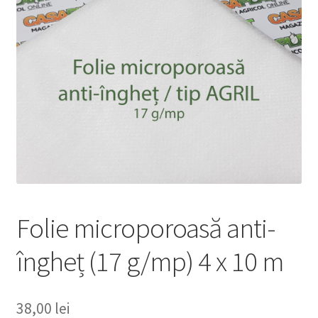
copil
Extinde
Sere și solarii
meniul
copil
Folie microporoasă anti-
îngheț (17 g/mp) 4 x 10 m
38,00
lei