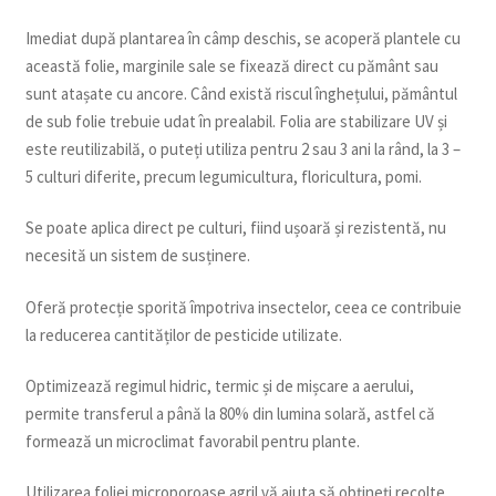
Imediat după plantarea în câmp deschis, se acoperă plantele cu
această folie, marginile sale se fixează direct cu pământ sau
sunt atașate cu ancore. Când există riscul înghețului, pământul
de sub folie trebuie udat în prealabil. Folia are stabilizare UV și
este reutilizabilă, o puteți utiliza pentru 2 sau 3 ani la rând, la 3 –
5 culturi diferite, precum legumicultura, floricultura, pomi.
Se poate aplica direct pe culturi, fiind ușoară și rezistentă, nu
necesită un sistem de susținere.
Oferă protecție sporită împotriva insectelor, ceea ce contribuie
la reducerea cantităților de pesticide utilizate.
Optimizează regimul hidric, termic și de mișcare a aerului,
permite transferul a până la 80% din lumina solară, astfel că
formează un microclimat favorabil pentru plante.
Utilizarea foliei microporoase agril vă ajuta să obțineți recolte