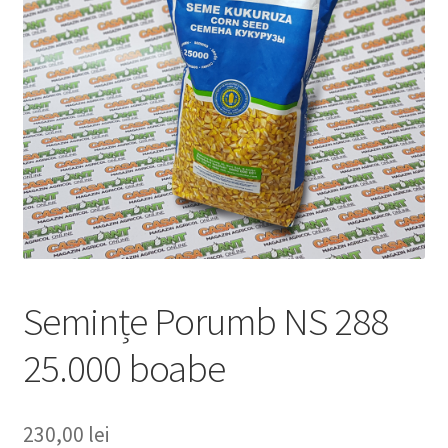
copil
Extinde
Sere și solarii
meniul
copil
Semințe Porumb NS 288
25.000 boabe
230,00
lei