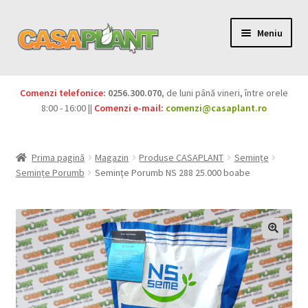
Meniu
PACHETE
Comenzi telefonice:
0256.300.070
, de luni până vineri, între orele
Extinde
8:00 - 16:00 ||
Comenzi e-mail:
comenzi@casaplant.ro
Pesticide
meniul
copil
Îngrășăminte
Prima pagină
Magazin
Produse CASAPLANT
Semințe
Semințe Porumb
Semințe Porumb NS 288 25.000 boabe
Extinde
Semințe
meniul
copil
Produse BIO
Igienă publică
Extinde
Casa și grădina
meniul