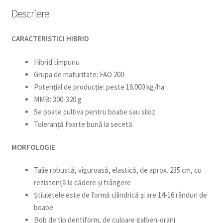
Descriere
CARACTERISTICI HIBRID
Hibrid timpuriu
Grupa de maturitate: FAO 200
Potențial de producție: peste 16.000 kg/ha
MMB: 300-320 g
Se poate cultiva pentru boabe sau siloz
Toleranță foarte bună la secetă
MORFOLOGIE
Talie robustă, viguroasă, elastică, de aprox. 235 cm, cu
rezistență la cădere și frângere
Știuletele este de formă cilindrică și are 14-16 rânduri de
boabe
Bob de tip dentiform, de culoare galben-oranj