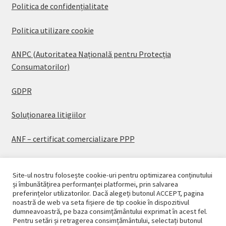
Politica de confidențialitate
Politica utilizare cookie
ANPC (Autoritatea Națională pentru Protecția
Consumatorilor)
GDPR
Soluționarea litigiilor
ANF – certificat comercializare PPP
Site-ul nostru folosește cookie-uri pentru optimizarea conținutului
și îmbunătățirea performanței platformei, prin salvarea
preferințelor utilizatorilor. Dacă alegeți butonul ACCEPT, pagina
© CASAPLANT 2026
noastră de web va seta fișiere de tip cookie în dispozitivul
dumneavoastră, pe baza consimțământului exprimat în acest fel.
Politică de confidențialitate
Pentru setări și retragerea consimțământului, selectați butonul