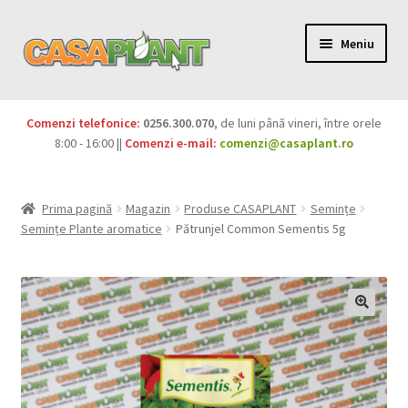
Meniu
PACHETE
Comenzi telefonice:
0256.300.070
, de luni până vineri, între orele
Extinde
8:00 - 16:00 ||
Comenzi e-mail:
comenzi@casaplant.ro
Pesticide
meniul
copil
Îngrășăminte
Prima pagină
Magazin
Produse CASAPLANT
Semințe
Semințe Plante aromatice
Pătrunjel Common Sementis 5g
Extinde
Semințe
meniul
copil
Produse BIO
Igienă publică
Extinde
Casa și grădina
meniul