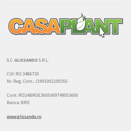
S.C.
GLISSANDO
S.R.L.
CUI: RO 3486720
Nr. Reg. Com.: J1991002100355
Cont: RO24BRDE360SV69749053600
Banca: BRD
www.glissando.ro