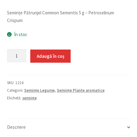
Semințe Pătrunjel Common Sementis 5 g – Petroselinum
Crispum
În stoc
Cantitate
Adaugă în coș
Pătrunjel
Common
Sementis
SKU:
1216
5g
Categorii:
Semințe Legume
,
Semințe Plante aromatice
Etichetă:
semințe
Descriere