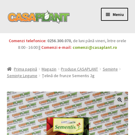
Meniu
PACHETE
Comenzi telefonice:
0256.300.070
, de luni până vineri, între orele
Extinde
8:00 - 16:00 ||
Comenzi e-mail:
comenzi@casaplant.ro
Pesticide
meniul
copil
Îngrășăminte
Prima pagină
Magazin
Produse CASAPLANT
Semințe
Semințe Legume
Ţelină de frunze Sementis 2g
Extinde
Semințe
meniul
copil
Produse BIO
Igienă publică
Extinde
Casa și grădina
meniul