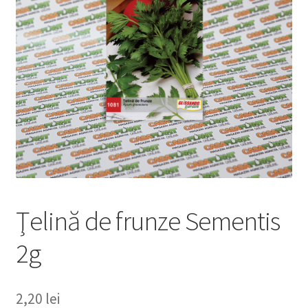
copil
Extinde
Sere și solarii
meniul
copil
Ţelină de frunze Sementis
2g
2,20
lei