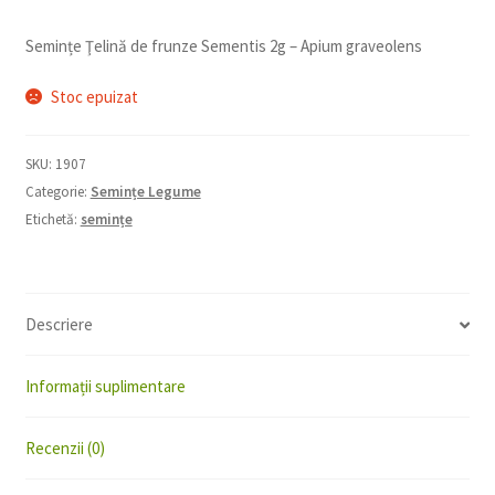
Semințe Ţelină de frunze Sementis 2g – Apium graveolens
Stoc epuizat
SKU:
1907
Categorie:
Semințe Legume
Etichetă:
semințe
Descriere
Informații suplimentare
Recenzii (0)