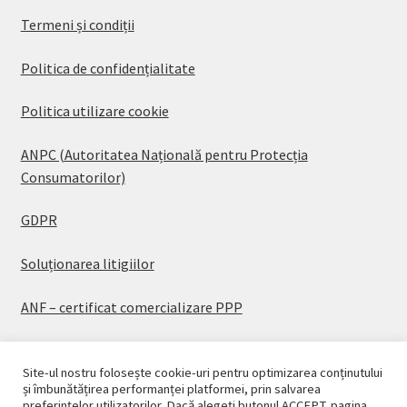
Termeni și condiții
Politica de confidențialitate
Politica utilizare cookie
ANPC (Autoritatea Națională pentru Protecția
Consumatorilor)
GDPR
Soluționarea litigiilor
ANF – certificat comercializare PPP
Site-ul nostru folosește cookie-uri pentru optimizarea conținutului
și îmbunătățirea performanței platformei, prin salvarea
preferințelor utilizatorilor. Dacă alegeți butonul ACCEPT, pagina