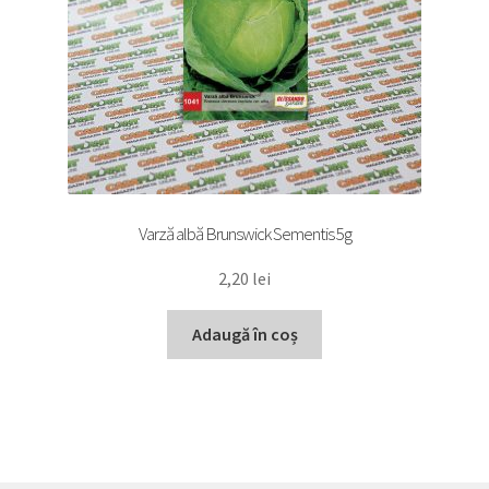
Varză albă Brunswick Sementis 5g
2,20
lei
Adaugă în coș