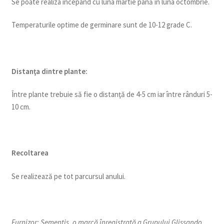
Se poate realiza începând cu luna martie până în luna octombrie.
Temperaturile optime de germinare sunt de 10-12 grade C.
Distanţa dintre plante:
Între plante trebuie să fie o distanţă de 4-5 cm iar între rânduri 5-
10 cm.
Recoltarea
Se realizează pe tot parcursul anului.
Furnizor: Sementis, o marcă înregistrată a Grupului Glissando