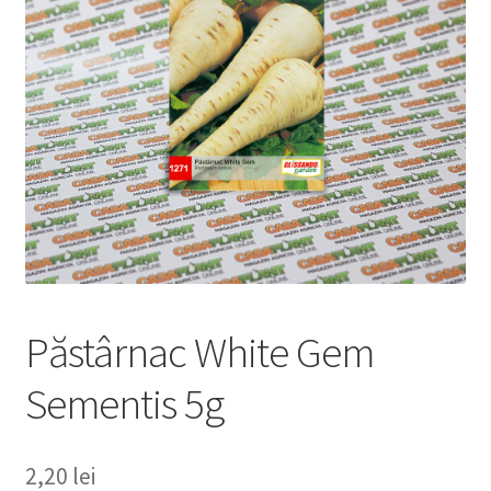
copil
Extinde
Sere și solarii
meniul
copil
Păstârnac White Gem
Sementis 5g
2,20
lei