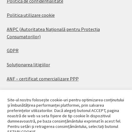
Politica de confidențialitate
Politica utilizare cookie
ANPC (Autoritatea Națională pentru Protecția
Consumatorilor)
GDPR
Soluționarea litigiilor
ANF – certificat comercializare PPP
Site-ul nostru folosește cookie-uri pentru optimizarea conținutului
și îmbunătățirea performanței platformei, prin salvarea
preferințelor utilizatorilor. Dacă alegeți butonul ACCEPT, pagina
© CASAPLANT 2026
noastră de web va seta fișiere de tip cookie în dispozitivul
dumneavoastră, pe baza consimțământului exprimat în acest fel.
Politică de confidențialitate
Pentru setări și retragerea consimțământului, selectați butonul
SETARI COOKIE.