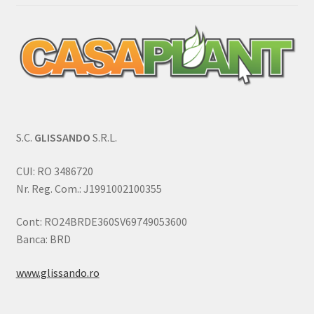
S.C.
GLISSANDO
S.R.L.
CUI: RO 3486720
Nr. Reg. Com.: J1991002100355
Cont: RO24BRDE360SV69749053600
Banca: BRD
www.glissando.ro