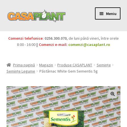
Meniu
PACHETE
Comenzi telefonice:
0256.300.070
, de luni până vineri, între orele
Extinde
8:00 - 16:00 ||
Comenzi e-mail:
comenzi@casaplant.ro
Pesticide
meniul
copil
Îngrășăminte
Prima pagină
Magazin
Produse CASAPLANT
Semințe
Semințe Legume
Păstârnac White Gem Sementis 5g
Extinde
Semințe
meniul
copil
Produse BIO
Igienă publică
Extinde
Casa și grădina
meniul