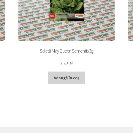
Salată May Queen Sementis 3g
2,20
lei
Adaugă în coș