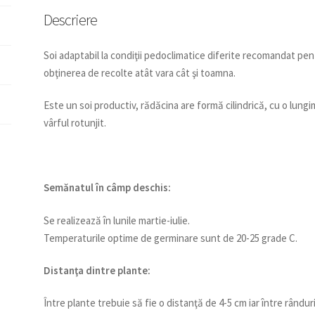
Descriere
Soi adaptabil la condiţii pedoclimatice diferite recomandat pent
obţinerea de recolte atât vara cât şi toamna.
Este un soi productiv, rădăcina are formă cilindrică, cu o lungi
vârful rotunjit.
Semănatul
în câmp deschis:
Se realizează în lunile martie-iulie.
Temperaturile optime de germinare sunt de 20-25 grade C.
Distanţa dintre plante:
Între plante trebuie să fie o distanţă de 4-5 cm iar între rândur