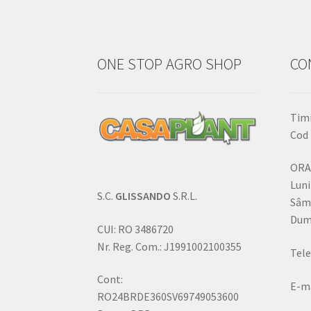
ONE STOP AGRO SHOP
CO
Timi
Cod 
ORA
Luni
S.C.
GLISSANDO
S.R.L.
Sâm
Dumi
CUI: RO 3486720
Nr. Reg. Com.: J1991002100355
Tele
Cont:
E-ma
RO24BRDE360SV69749053600