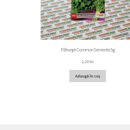
Pătrunjel Common Sementis 5g
2,20
lei
Adaugă în coș