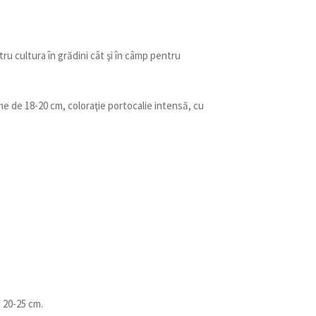
ru cultura în grădini cât şi în câmp pentru
me de 18-20 cm, coloraţie portocalie intensă, cu
i 20-25 cm.