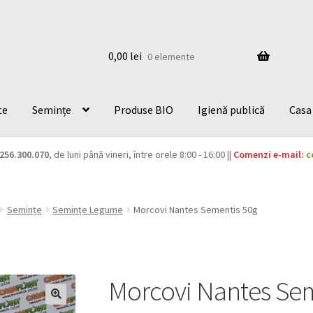
0,00
lei
0 elemente
te
Semințe
Produse BIO
Igienă publică
Casa 
256.300.070
, de luni până vineri, între orele 8:00 - 16:00 ||
Comenzi e-mail:
c
Semințe
Semințe Legume
Morcovi Nantes Sementis 50g
Morcovi Nantes Sem