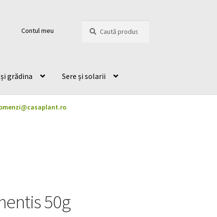
Caută
Caută
Contul meu
după:
și grădina
Sere și solarii
omenzi@casaplant.ro
entis 50g