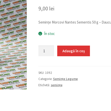
9,00
lei
Semințe Morcovi Nantes Sementis 50 g – Dauc
În stoc
Cantitate
Adaugă în coș
Morcovi
Nantes
Sementis
SKU:
1092
50g
Categorie:
Semințe Legume
Etichetă:
semințe