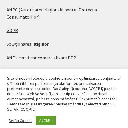
ANPC (Autoritatea Națională pentru Protecția
Consumatorilor)
GDPR
Soluționarea litigiilor
ANF – certificat comercializare PPP
Site-ul nostru folosește cookie-uri pentru optimizarea conținutului
și îmbunătățirea performanței platformei, prin salvarea
preferințelor utilizatorilor. Dacă alegeți butonul ACCEPT, pagina
© CASAPLANT 2026
noastră de web va seta fișiere de tip cookie în dispozitivul
dumneavoastră, pe baza consimțământului exprimat în acest fel.
Politică de confidențialitate
Pentru setări și retragerea consimțământului, selectați butonul
SETARI COOKIE.
Setări Cookie
ACCEPT
0
Caută
Caută