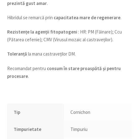
prezintă gust amar
.
Hibridul se remarcă prin
capacitatea mare de regenerare
.
Rezistențe la agenții fitopatogeni
: HR: PM (Făinare); Ccu
(Pătarea cefenie); CMV (Virusul mozaic al castraveților).
Toleranță
la mana castraveților DM.
Recomandat pentru
consum în stare proaspătă și pentru
procesare
.
Tip
Cornichon
Timpurietate
Timpuriu