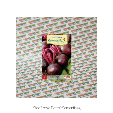
Sfeclă roşie Detroit Sementis 4g