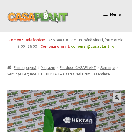
Meniu
PACHETE
Comenzi telefonice:
0256.300.070
, de luni până vineri, între orele
Extinde
8:00 - 16:00 ||
Comenzi e-mail:
comenzi@casaplant.ro
Pesticide
meniul
copil
Îngrășăminte
Prima pagină
Magazin
Produse CASAPLANT
Semințe
Semințe Legume
F1 HEKTAR – Castraveți Prut 50 semințe
Extinde
Semințe
meniul
copil
Produse BIO
Igienă publică
Extinde
Casa și grădina
meniul