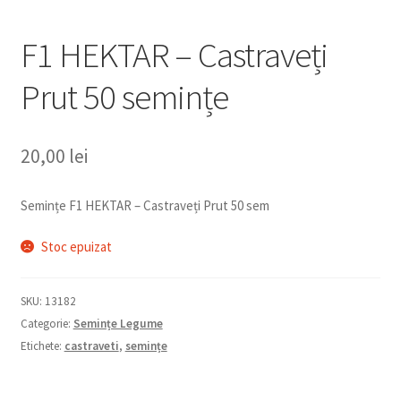
F1 HEKTAR – Castraveți
Prut 50 semințe
20,00
lei
Semințe F1 HEKTAR – Castraveți Prut 50 sem
Stoc epuizat
SKU:
13182
Categorie:
Semințe Legume
Etichete:
castraveti
,
semințe