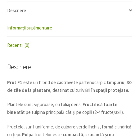
Descriere
Informații suplimentare
Recenzii (0)
Descriere
Prut F1
este un hibrid de castravete partenocarpic
timpuriu
,
30
de zile de la plantare
, destinat culturivării
în spații protejate
.
Plantele sunt viguroase, cu foliaj dens.
Fructifică foarte
bine
atât pe tulpina principală cât și pe copili (2-4 fructe/axil).
Fructelel sunt uniforme, de culoare verde închis, formă cilindrică
cu țepi.
Pulpa
fructelor este
compactă, crocantă și nu