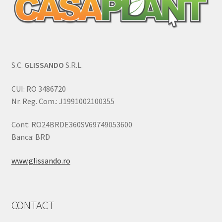
S.C.
GLISSANDO
S.R.L.
CUI: RO 3486720
Nr. Reg. Com.: J1991002100355
Cont: RO24BRDE360SV69749053600
Banca: BRD
www.glissando.ro
CONTACT