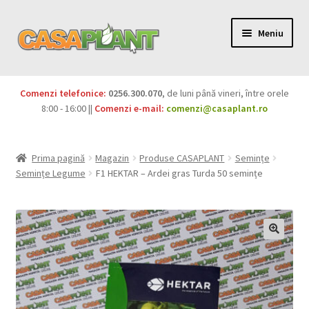
Meniu
PACHETE
Comenzi telefonice:
0256.300.070
, de luni până vineri, între orele
Extinde
8:00 - 16:00 ||
Comenzi e-mail:
comenzi@casaplant.ro
Pesticide
meniul
copil
Îngrășăminte
Prima pagină
Magazin
Produse CASAPLANT
Semințe
Semințe Legume
F1 HEKTAR – Ardei gras Turda 50 semințe
Extinde
Semințe
meniul
copil
Produse BIO
Igienă publică
Extinde
Casa și grădina
meniul