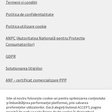
Termeni și condiții
Politica de confidențialitate
Politica utilizare cookie
ANPC (Autoritatea Națională pentru Protecția
Consumatorilor)
GDPR
Soluționarea litigiilor
ANF – certificat comercializare PPP
Site-ul nostru folosește cookie-uri pentru optimizarea conținutului
și îmbunătățirea performanței platformei, prin salvarea
preferințelor utilizatorilor. Dacă alegeți butonul ACCEPT, pagina
© CASAPLANT 2026
noastră de web va seta fișiere de tip cookie în dispozitivul