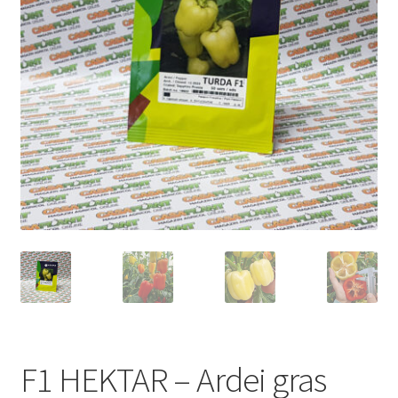
copil
Extinde
Sere și solarii
meniul
copil
F1 HEKTAR – Ardei gras