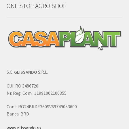
ONE STOP AGRO SHOP
S.C.
GLISSANDO
S.R.L.
CUI: RO 3486720
Nr. Reg. Com.: J1991002100355
Cont: RO24BRDE360SV69749053600
Banca: BRD
www.glissando.ro