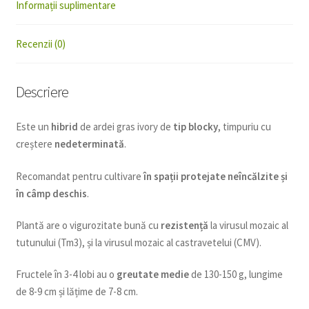
Informații suplimentare
Recenzii (0)
Descriere
Este un
hibrid
de ardei gras ivory de
tip blocky
, timpuriu cu
creștere
nedeterminată
.
Recomandat pentru cultivare
în spații protejate neîncălzite și
în câmp deschis
.
Plantă are o vigurozitate bună cu
rezistență
la virusul mozaic al
tutunului (Tm3), și la virusul mozaic al castravetelui (CMV).
Fructele în 3-4 lobi au o
greutate medie
de 130-150 g, lungime
de 8-9 cm și lățime de 7-8 cm.