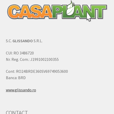
S.C.
GLISSANDO
S.R.L.
CUI: RO 3486720
Nr. Reg. Com.: J1991002100355
Cont: RO24BRDE360SV69749053600
Banca: BRD
www.glissando.ro
CONTACT