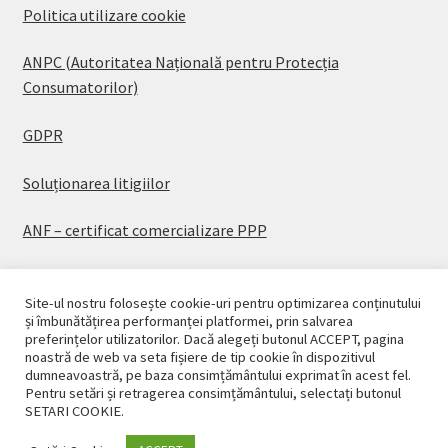
Politica utilizare cookie
ANPC (Autoritatea Națională pentru Protecția
Consumatorilor)
GDPR
Soluționarea litigiilor
ANF – certificat comercializare PPP
Site-ul nostru folosește cookie-uri pentru optimizarea conținutului
și îmbunătățirea performanței platformei, prin salvarea
preferințelor utilizatorilor. Dacă alegeți butonul ACCEPT, pagina
© CASAPLANT 2026
noastră de web va seta fișiere de tip cookie în dispozitivul
dumneavoastră, pe baza consimțământului exprimat în acest fel.
Politică de confidențialitate
Pentru setări și retragerea consimțământului, selectați butonul
SETARI COOKIE.