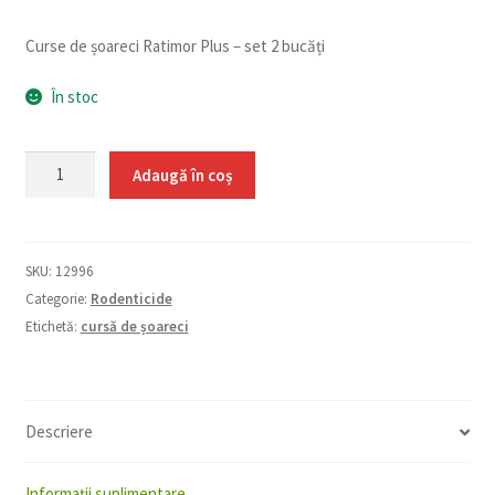
Curse de șoareci Ratimor Plus – set 2 bucăți
În stoc
Cantitate
Adaugă în coș
Cursă
de
șoareci
SKU:
12996
Ratimor
Categorie:
Rodenticide
Plus
Etichetă:
cursă de șoareci
Descriere
Informații suplimentare