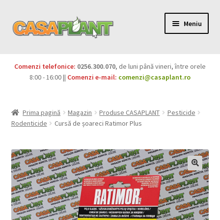
Meniu
PACHETE
Comenzi telefonice:
0256.300.070
, de luni până vineri, între orele
Extinde
8:00 - 16:00 ||
Comenzi e-mail:
comenzi@casaplant.ro
Pesticide
meniul
copil
Îngrășăminte
Prima pagină
Magazin
Produse CASAPLANT
Pesticide
Rodenticide
Cursă de șoareci Ratimor Plus
Extinde
Semințe
meniul
copil
Produse BIO
Igienă publică
Extinde
Casa și grădina
meniul