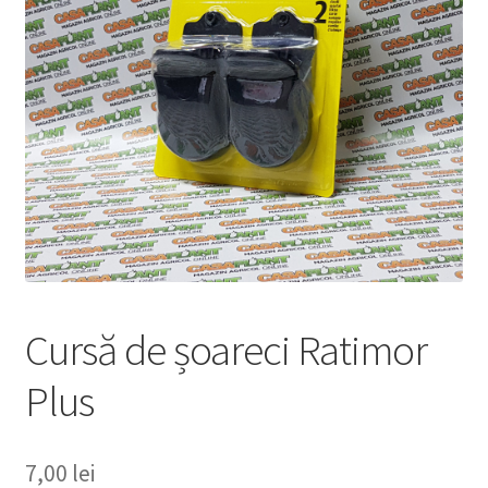
copil
Extinde
Sere și solarii
meniul
copil
Cursă de șoareci Ratimor
Plus
7,00
lei