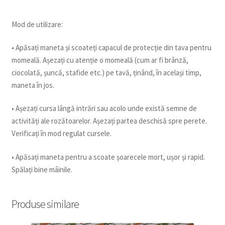
Mod de utilizare:
• Apăsați maneta și scoateți capacul de protecție din tava pentru
momeală. Așezați cu atenție o momeală (cum ar fi brânză,
ciocolată, șuncă, stafide etc.) pe tavă, ținând, în același timp,
maneta în jos.
• Așezați cursa lângă intrări sau acolo unde există semne de
activități ale rozătoarelor. Așezați partea deschisă spre perete.
Verificați în mod regulat cursele.
• Apăsați maneta pentru a scoate șoarecele mort, ușor și rapid.
Spălați bine mâinile.
Produse similare