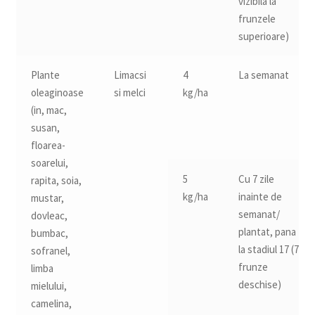
vizibila la
frunzele
superioare)
Plante
Limacsi
4
La semanat
oleaginoase
si melci
kg/ha
(in, mac,
susan,
floarea-
soarelui,
5
Cu 7 zile
rapita, soia,
kg/ha
inainte de
mustar,
semanat/
dovleac,
plantat, pana
bumbac,
la stadiul 17 (7
sofranel,
frunze
limba
deschise)
mielului,
camelina,