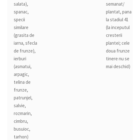
salata),
semanat/
spanac,
plantat, pana
specii
la stadiul 41
similare
(la inceputul
(grasita de
cresterii
iarna, sfecla
plantei; cele
de frunze),
doua frunze
ierburi
tinere nu se
(asmatui,
mai deschid)
arpagic,
telina de
frunze,
patrunjel,
salvie,
rozmarin,
cimbru,
busuioc,
tarhon)