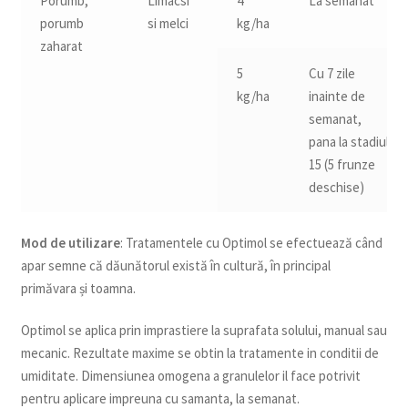
Porumb,
Limacsi
4
La semanat
porumb
si melci
kg/ha
zaharat
5
Cu 7 zile
kg/ha
inainte de
semanat,
pana la stadiul
15 (5 frunze
deschise)
Mod de utilizare
: Tratamentele cu Optimol se efectuează când
apar semne că dăunătorul există în cultură, în principal
primăvara și toamna.
Optimol se aplica prin imprastiere la suprafata solului, manual sau
mecanic. Rezultate maxime se obtin la tratamente in conditii de
umiditate. Dimensiunea omogena a granulelor il face potrivit
pentru aplicare impreuna cu samanta, la semanat.