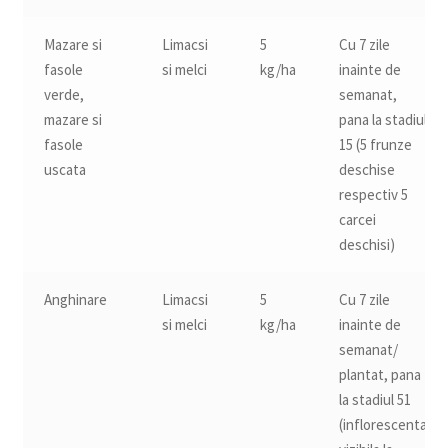
Mazare si
Limacsi
5
Cu 7 zile
fasole
si melci
kg/ha
inainte de
verde,
semanat,
mazare si
pana la stadiul
fasole
15 (5 frunze
uscata
deschise
respectiv 5
carcei
deschisi)
Anghinare
Limacsi
5
Cu 7 zile
si melci
kg/ha
inainte de
semanat/
plantat, pana
la stadiul 51
(inflorescenta