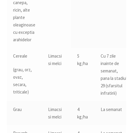
canepa,
ricin, alte
plante
oleaginoase
cu exceptia
arahidelor
Cereale
Limacsi
5
Cu 7 zile
si melci
kg/ha
inainte de
(grau, orz,
semanat,
ovaz,
pana la stadiul
secara,
29 (sfarsitul
triticale)
infratirii)
Grau
Limacsi
4
La semanat
si melci
kg/ha