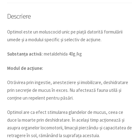
Descriere
Optimol este un moluscocid unic pe piață datorită formulării
umede și a modului specific și selectiv de acțiune.
Substanța activă:
metaldehida 40g/kg
Modul de acțiune:
Otrăvirea prin ingestie, anesteziere și imobilizare, deshidratare
prin secreție de mucus în exces. Nu afectează fauna utilă și
conține un repelent pentru păsări.
Optimol are ca efect stimularea glandelor de mucus, ceea ce
duce la moarte prin deshidratare. În același timp acționează și
asupra organelor locomotorii, limacșii pierzându-și capacitatea de
retragere în sol, rămânând la suprafața acestuia.