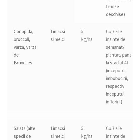
frunze
deschise)
Conopida,
Limacsi
5
Cu 7 zile
broccoli,
si melci
kg/ha
inainte de
varza, varza
semanat/
de
plantat, pana
Bruxelles
la stadiul 41
(inceputul
imbobocirii,
respectiv
inceputul
infloririi)
Salata (alte
Limacsi
5
Cu 7 zile
specii de
si melci
kg/ha
inainte de