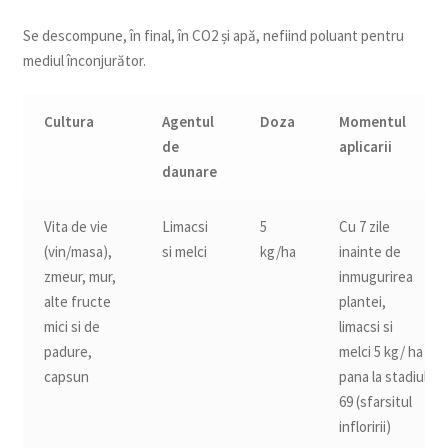
Se descompune, în final, în CO2 și apă, nefiind poluant pentru
mediul înconjurător.
Cultura
Agentul
Doza
Momentul
de
aplicarii
daunare
Vita de vie
Limacsi
5
Cu 7 zile
(vin/masa),
si melci
kg/ha
inainte de
zmeur, mur,
inmugurirea
alte fructe
plantei,
mici si de
limacsi si
padure,
melci 5 kg/ ha
capsun
pana la stadiul
69 (sfarsitul
infloririi)