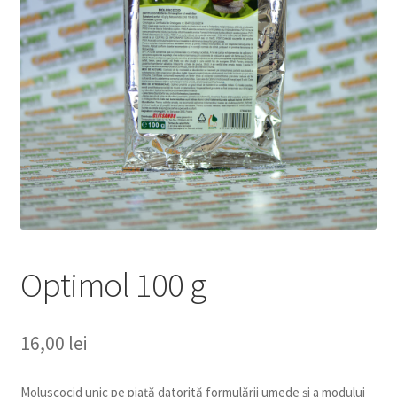
copil
Extinde
Sere și solarii
meniul
copil
Optimol 100 g
16,00
lei
Moluscocid unic pe piață datorită formulării umede și a modului