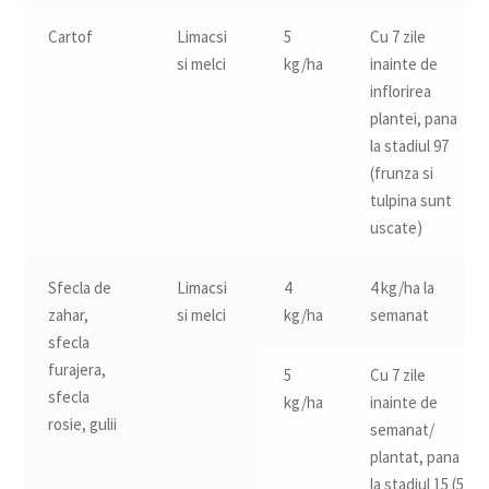
Cartof
Limacsi
5
Cu 7 zile
si melci
kg/ha
inainte de
inflorirea
plantei, pana
la stadiul 97
(frunza si
tulpina sunt
uscate)
Sfecla de
Limacsi
4
4 kg/ha la
zahar,
si melci
kg/ha
semanat
sfecla
furajera,
5
Cu 7 zile
sfecla
kg/ha
inainte de
rosie, gulii
semanat/
plantat, pana
la stadiul 15 (5