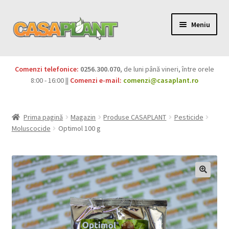
Meniu
PACHETE
Comenzi telefonice:
0256.300.070
, de luni până vineri, între orele
Extinde
8:00 - 16:00 ||
Comenzi e-mail:
comenzi@casaplant.ro
Pesticide
meniul
copil
Îngrășăminte
Prima pagină
Magazin
Produse CASAPLANT
Pesticide
Moluscocide
Optimol 100 g
Extinde
Semințe
meniul
copil
Produse BIO
Igienă publică
Extinde
Casa și grădina
meniul