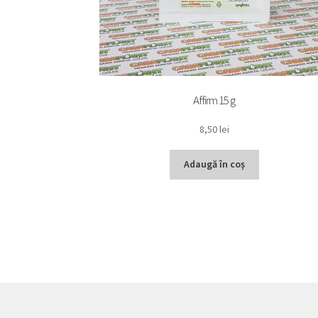
Affirm 15 g
8,50
lei
Adaugă în coș