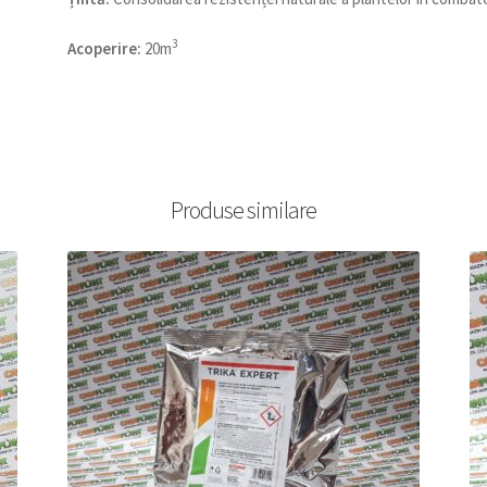
3
Acoperire:
20m
Produse similare