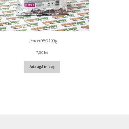
Lebron 0,5G 100 g
7,50
lei
Adaugă în coș