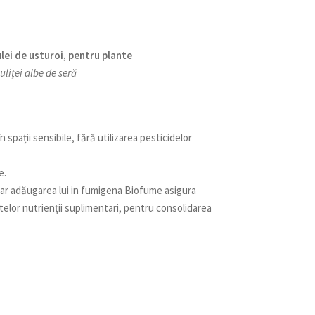
ei de usturoi, pentru plante
uliței albe de seră
 spații sensibile, fără utilizarea pesticidelor
e.
iar adăugarea lui in fumigena Biofume asigura
ntelor nutrienții suplimentari, pentru consolidarea