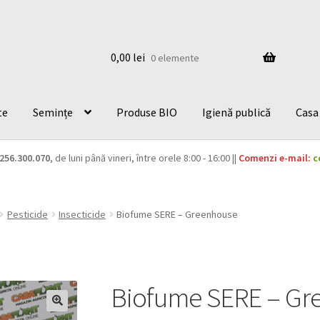
0,00
lei
0 elemente
te
Semințe
Produse BIO
Igienă publică
Casa 
256.300.070
, de luni până vineri, între orele 8:00 - 16:00 ||
Comenzi e-mail:
c
Pesticide
Insecticide
Biofume SERE – Greenhouse
Biofume SERE – Gr