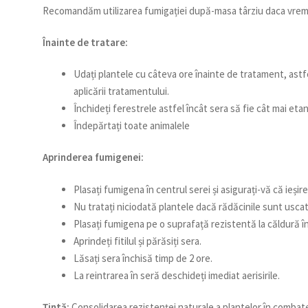
Recomandăm utilizarea fumigației după-masa târziu daca vremea
Înainte de tratare:
Udați plantele cu câteva ore înainte de tratament, astf
aplicării tratamentului.
Închideți ferestrele astfel încât sera să fie cât mai eta
Îndepărtați toate animalele
Aprinderea fumigenei:
Plasați fumigena în centrul serei și asigurați-vă că ieșir
Nu tratați niciodată plantele dacă rădăcinile sunt usca
Plasați fumigena pe o suprafață rezistentă la căldură î
Aprindeți fitilul și părăsiți sera.
Lăsați sera închisă timp de 2 ore.
La reintrarea în seră deschideți imediat aerisirile.
Țintă:
Consolidarea rezistenței naturale a plantelor în combat