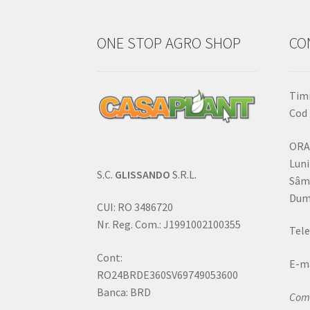
ONE STOP AGRO SHOP
CO
Timi
Cod 
ORA
Luni
S.C.
GLISSANDO
S.R.L.
Sâm
Dumi
CUI: RO 3486720
Nr. Reg. Com.: J1991002100355
Tele
Cont:
E-ma
RO24BRDE360SV69749053600
Banca: BRD
Come