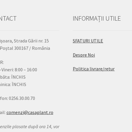
NTACT
INFORMAȚII UTILE
șoara, Strada Gării nr. 15
SFATURI UTILE
Poștal 300167 / România
Despre Noi
R:
Politica livrare/retur
-Vineri: 8:00 – 16:00
băta: ÎNCHIS
nica: ÎNCHIS
fon: 0256.30.00.70
il:
comenzi@casaplant.ro
nzile plasate după ora 14, vor