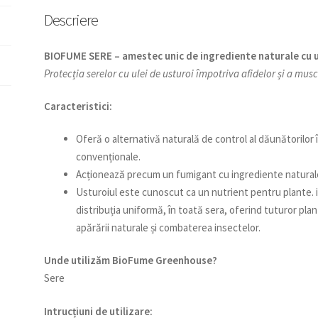
Descriere
BIOFUME SERE – amestec unic de ingrediente naturale cu ul
Protecția serelor cu ulei de usturoi împotriva afidelor și a musc
Caracteristici:
Oferă o alternativă naturală de control al dăunătorilor în
convenționale.
Acționează precum un fumigant cu ingrediente natural
Usturoiul este cunoscut ca un nutrient pentru plante. 
distribuția uniformă, în toată sera, oferind tuturor pla
apărării naturale și combaterea insectelor.
Unde utilizăm BioFume Greenhouse?
Sere
Intrucțiuni de utilizare: