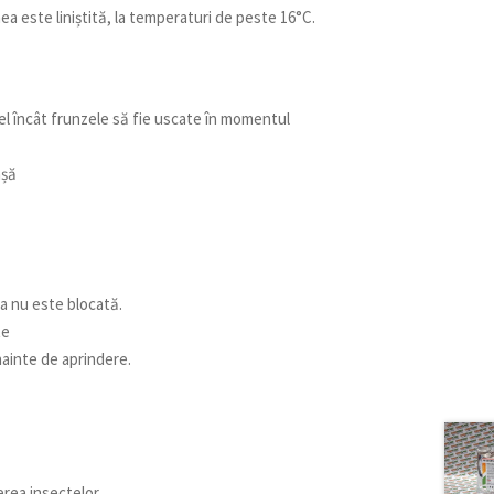
 este liniștită, la temperaturi de peste 16°C.
el încât frunzele să fie uscate în momentul
nșă
ea nu este blocată.
te
nainte de aprindere.
erea insectelor