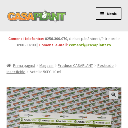
Meniu
PACHETE
Comenzi telefonice:
0256.300.070
, de luni până vineri, între orele
Extinde
8:00 - 16:00 ||
Comenzi e-mail:
comenzi@casaplant.ro
Pesticide
meniul
copil
Îngrășăminte
Prima pagină
Magazin
Produse CASAPLANT
Pesticide
Insecticide
Actellic 50EC 10 ml
Extinde
Semințe
meniul
copil
Produse BIO
Igienă publică
Extinde
Casa și grădina
meniul