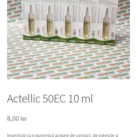
copil
Extinde
Sere și solarii
meniul
copil
Actellic 50EC 10 ml
8,00
lei
Insecticid cu o puternică acțiune de contact, de ingestie și