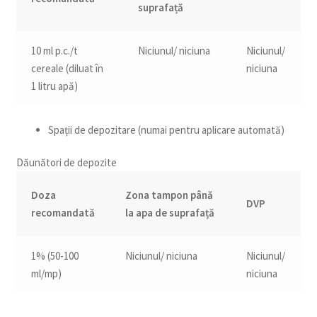
suprafață
10 ml p.c./t
Niciunul/ niciuna
Niciunul/
cereale (diluat în
niciuna
1 litru apă)
Spații de depozitare (numai pentru aplicare automată)
Dăunători de depozite
Doza
Zona tampon până
DVP
recomandată
la apa de suprafață
1% (50-100
Niciunul/ niciuna
Niciunul/
ml/mp)
niciuna