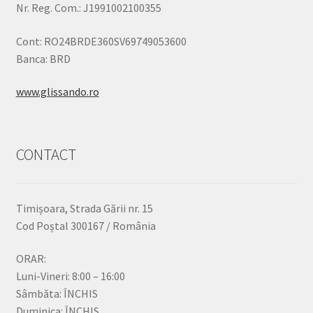
Nr. Reg. Com.: J1991002100355
Cont: RO24BRDE360SV69749053600
Banca: BRD
www.glissando.ro
CONTACT
Timișoara, Strada Gării nr. 15
Cod Poștal 300167 / România
ORAR:
Luni-Vineri: 8:00 – 16:00
Sâmbăta: ÎNCHIS
Duminica: ÎNCHIS