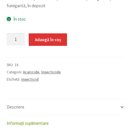
fumigantă, în depozit
În stoc
Cantitate
Adaugă în coș
Actellic
50EC
10
SKU:
16
ml
Categorii:
Acaricide
,
Insecticide
Etichetă:
insecticid
Descriere
Informații suplimentare