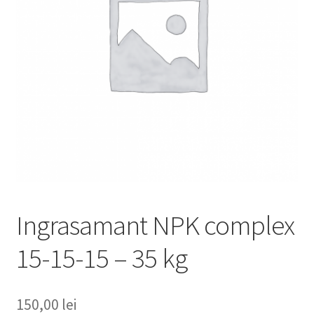
copil
Extinde
Sere și solarii
meniul
copil
Ingrasamant NPK complex
15-15-15 – 35 kg
150,00
lei