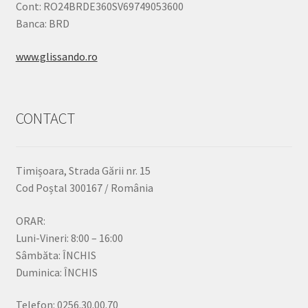
Cont: RO24BRDE360SV69749053600
Banca: BRD
www.glissando.ro
CONTACT
Timișoara, Strada Gării nr. 15
Cod Poștal 300167 / România
ORAR:
Luni-Vineri: 8:00 – 16:00
Sâmbăta: ÎNCHIS
Duminica: ÎNCHIS
Telefon: 0256.30.00.70