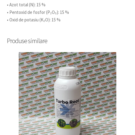
• Azot total (N): 15 %
• Pentoxid de fosfor (P₂O₅): 15 %
• Oxid de potasiu (K₂O): 15 %
Produse similare