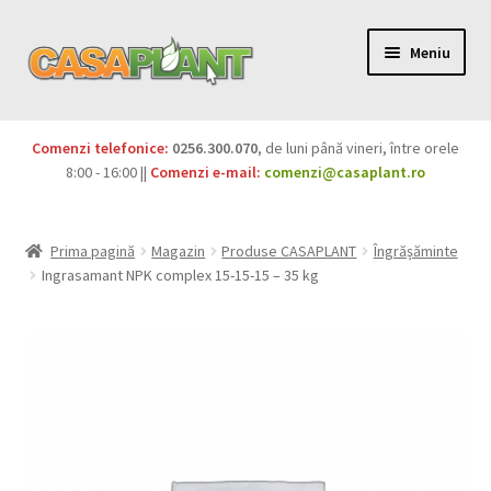
Meniu
PACHETE
Comenzi telefonice:
0256.300.070
, de luni până vineri, între orele
Extinde
8:00 - 16:00 ||
Comenzi e-mail:
comenzi@casaplant.ro
Pesticide
meniul
copil
Îngrășăminte
Prima pagină
Magazin
Produse CASAPLANT
Îngrășăminte
Ingrasamant NPK complex 15-15-15 – 35 kg
Extinde
Semințe
meniul
copil
Produse BIO
Igienă publică
Extinde
Casa și grădina
meniul